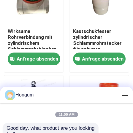
Werksbesichtigung
Wirksame
Kautschukfester
Qualitätskontrolle
Rohrverbindung mit
zylindrischer
zylindrischem
Schlammrohrstecker
Schlammrohrblocker
für schwere
Neuigkeiten
Korrosionsbeständig
Umgebungen
Anfrage absenden
Anfrage absenden
Rechtssachen
Bitte um ein Angebot
Hongum
Gummimembrandichtungen
11:00 AM
Good day, what product are you looking 
Ventil-Gummimembran