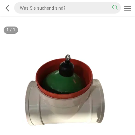
1
/
1