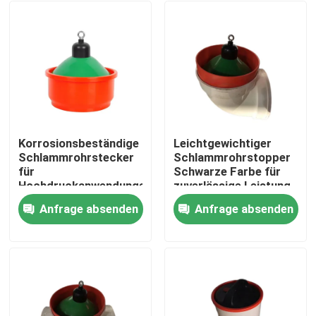
Korrosionsbeständige
Leichtgewichtiger
Schlammrohrstecker
Schlammrohrstopper
für
Schwarze Farbe für
Hochdruckanwendungen
zuverlässige Leistung
Anfrage absenden
Anfrage absenden
Zu Hause
Produkte
Über uns