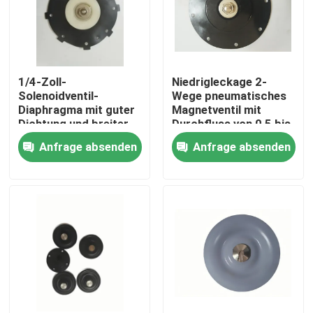
1/4-Zoll-
Niedrigleckage 2-
Solenoidventil-
Wege pneumatisches
Diaphragma mit guter
Magnetventil mit
Dichtung und breiter
Durchfluss von 0,5 bis
Verbindung
5 Lmin im
Anfrage absenden
Anfrage absenden
Größenbereich 1/4-
pneumatischen
Zoll bis 2-Zoll für
System
vielseitig
Zu Hause
Produkte
Über uns