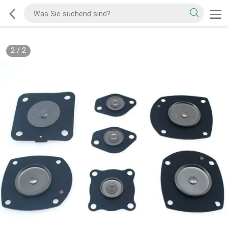
2
/
2