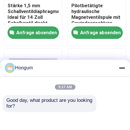
Stärke 1,5 mm
Pilotbetätigte
Schallventildiaphragma
hydraulische
Werksbesichtigung
Ideal für 14 Zoll
Magnetventilspule mit
Schallventil direkt
Gewindeanschluss,
wirkender Pilot
konstruiert für
Anfrage absenden
Anfrage absenden
betriebener Ventil Typ
Leistung in der
Qualitätskontrolle
Verwendung
hydraulischen
Kreislaufsteuerung
Neuigkeiten
Hongum
Rechtssachen
5:17 AM
Bitte um ein Angebot
Good day, what product are you looking 
for?
1/4 Zoll bis 2 Zoll
Niedrig-Leckage-
Gummimembrandichtungen
Anschlussgröße
Magnetventil-
Kaffeeautomat
Membran 1/4 Zoll,
Magnetventil
vorgesteuert, ideales
Ventil-Gummimembran