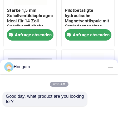
Stärke 1,5 mm
Pilotbetätigte
Werksbesichtigung
Schallventildiaphragma
hydraulische
Ideal für 14 Zoll
Magnetventilspule mit
Schallventil direkt
Gewindeanschluss,
wirkender Pilot
konstruiert für
Qualitätskontrolle
Anfrage absenden
Anfrage absenden
betriebener Ventil Typ
Leistung in der
Verwendung
hydraulischen
Kreislaufsteuerung
Neuigkeiten
Rechtssachen
Hongum
Bitte um ein Angebot
4:30 AM
Good day, what product are you looking 
Gummimembrandichtungen
for?
1/4 Zoll bis 2 Zoll
Niedrig-Leckage-
Anschlussgröße
Magnetventil-
Kaffeeautomat
Membran 1/4 Zoll,
Ventil-Gummimembran