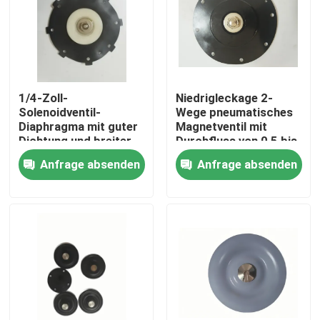
1/4-Zoll-
Niedrigleckage 2-
Solenoidventil-
Wege pneumatisches
Diaphragma mit guter
Magnetventil mit
Dichtung und breiter
Durchfluss von 0,5 bis
Verbindung
5 Lmin im
Anfrage absenden
Anfrage absenden
Größenbereich 1/4-
pneumatischen
Zoll bis 2-Zoll für
System
vielseitig
Zu Hause
Produkte
Über uns