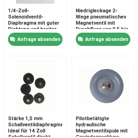
1/4-Zoll-
Niedrigleckage 2-
Solenoidventil-
Wege pneumatisches
Diaphragma mit guter
Magnetventil mit
Dichtung und breiter
Durchfluss von 0,5 bis
Verbindung
5 Lmin im
Anfrage absenden
Anfrage absenden
Größenbereich 1/4-
pneumatischen
Zoll bis 2-Zoll für
System
vielseitig
Zu Hause
Produkte
Stärke 1,5 mm
Pilotbetätigte
Schallventildiaphragma
hydraulische
Ideal für 14 Zoll
Magnetventilspule mit
Über uns
Schallventil direkt
Gewindeanschluss,