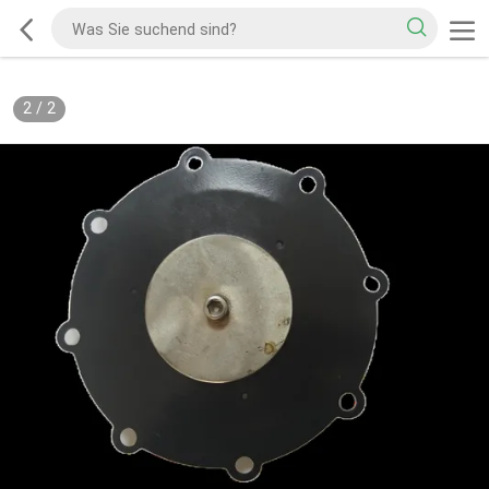
2
/
2