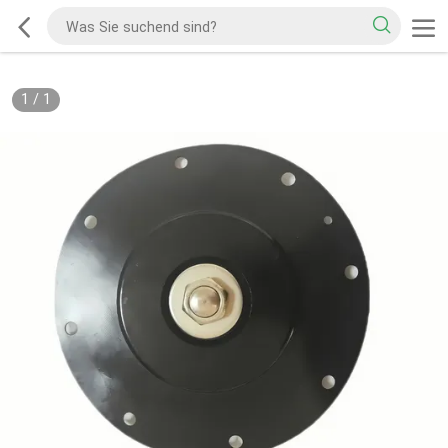
1
/
1