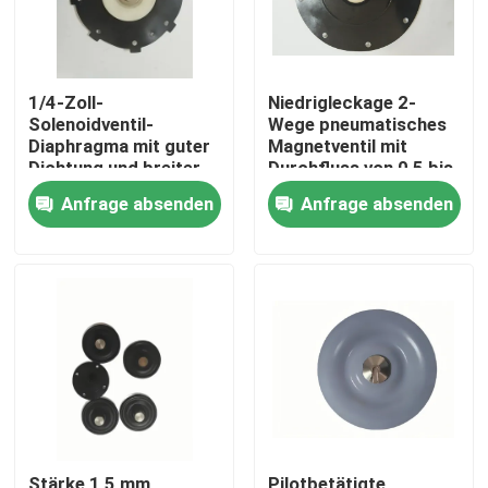
1/4-Zoll-
Niedrigleckage 2-
Solenoidventil-
Wege pneumatisches
Diaphragma mit guter
Magnetventil mit
Dichtung und breiter
Durchfluss von 0,5 bis
Verbindung
5 Lmin im
Anfrage absenden
Anfrage absenden
Größenbereich 1/4-
pneumatischen
Zoll bis 2-Zoll für
System
vielseitig
Zu Hause
Produkte
Über uns
Stärke 1,5 mm
Pilotbetätigte