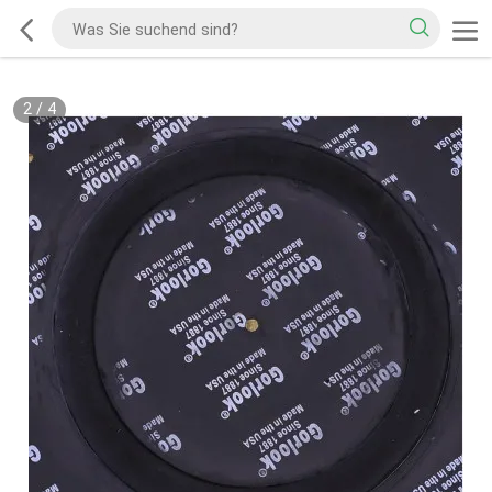
2
/
4