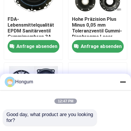
Werksbesichtigung
FDA-
Hohe Präzision Plus
Lebensmittelqualität
Minus 0,05 mm
EPDM Sanitärventil
Toleranzventil Gummi-
Qualitätskontrolle
Gummimembran 3A
Diaphragma Laser
Milchprodukte CIP SIP
gemessen Injektion
Anfrage absenden
Anfrage absenden
Clean Steam
geformt
Neuigkeiten
kompatibel
Rechtssachen
Hongum
Bitte um ein Angebot
12:47 PM
Gummimembrandichtungen
Good day, what product are you looking 
for?
Niedriges MOQ 10
FVMQ Fluorsilikon-
Stück Prototyp
Ventil,
Ventil-Gummimembran