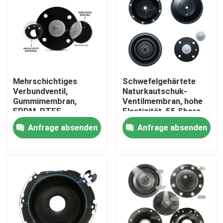
Mehrschichtiges
Schwefelgehärtete
Verbundventil,
Naturkautschuk-
Gummimembran,
Ventilmembran, hohe
EPDM, PTFE,
Elastizität, 55 Shore
laminierte chemische
A, pneumatischer
Anfrage absenden
Anfrage absenden
Barriere, doppelte
Antrieb OEM
Härte
Zu Hause
Produkte
Über uns