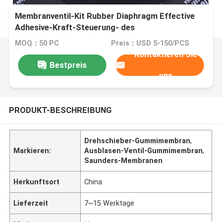
Membranventil-Kit Rubber Diaphragm Effective
Adhesive-Kraft-Steuerung- des
Datenflusseslösungen Saunders industrielle
MOQ：50 PC
Preis：USD 5-150/PCS
aseptische
Kontaktieren Sie
Bestpreis
uns
PRODUKT-BESCHREIBUNG
Drehschieber-Gummimembran
,
Markieren:
Ausblasen-Ventil-Gummimembran
,
Saunders-Membranen
Herkunftsort
China
Lieferzeit
7~15 Werktage