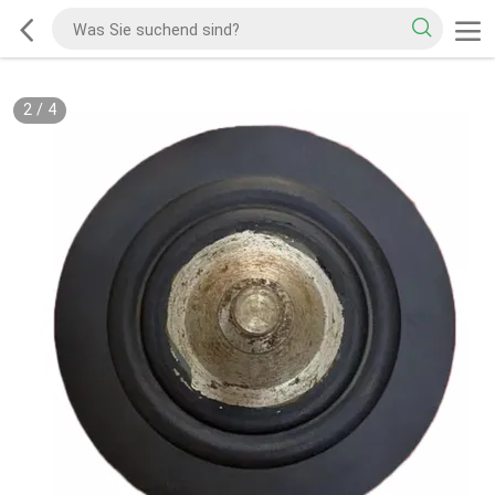
2
/
4