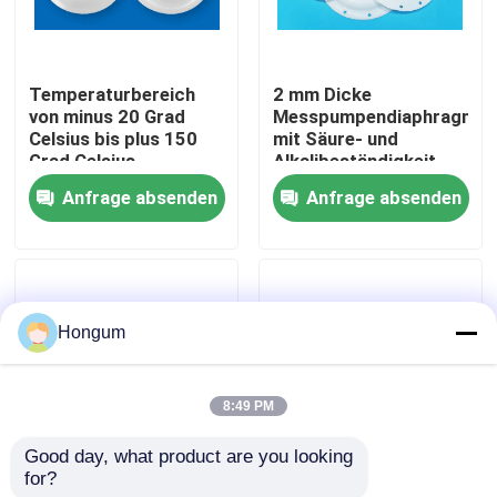
Werksbesichtigung
Temperaturbereich
2 mm Dicke
von minus 20 Grad
Messpumpendiaphragma
Qualitätskontrolle
Celsius bis plus 150
mit Säure- und
Grad Celsius
Alkalibeständigkeit
Membranmesspumpe,
und langen
Anfrage absenden
Anfrage absenden
Neuigkeiten
die eine Lebensdauer
Lebensdauer
von 1000000 Mal für
die
Flüssigkeitsversorgung
Rechtssachen
bietet
Hongum
Bitte um ein Angebot
8:49 PM
Gummimembrandichtungen
Good day, what product are you looking 
for?
Durchflussrate bis zu
50 mm Durchmesser
Ventil-Gummimembran