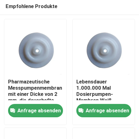
Empfohlene Produkte
Pharmazeutische
Lebensdauer
Messpumpenmembran
1.000.000 Mal
mit einer Dicke von 2
Dosierpumpen-
Zu Hause
mm, die dauerhafte
Membran Weiß
und präzise Lösungen
Wartungsarm
Anfrage absenden
Anfrage absenden
für chemische
Langlebiges Ersatzteil
Produkte
Messungen bietet
für industrielle
Anwendungen
Über uns