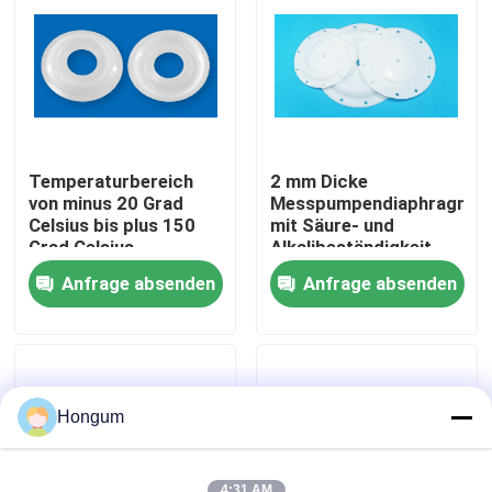
Werksbesichtigung
Qualitätskontrolle
Temperaturbereich
2 mm Dicke
Neuigkeiten
von minus 20 Grad
Messpumpendiaphragma
Celsius bis plus 150
mit Säure- und
Grad Celsius
Alkalibeständigkeit
Membranmesspumpe,
und langen
Rechtssachen
Anfrage absenden
Anfrage absenden
die eine Lebensdauer
Lebensdauer
von 1000000 Mal für
die
Bitte um ein Angebot
Flüssigkeitsversorgung
bietet
Gummimembrandichtungen
Hongum
Ventil-Gummimembran
4:31 AM