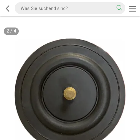
2
/
4