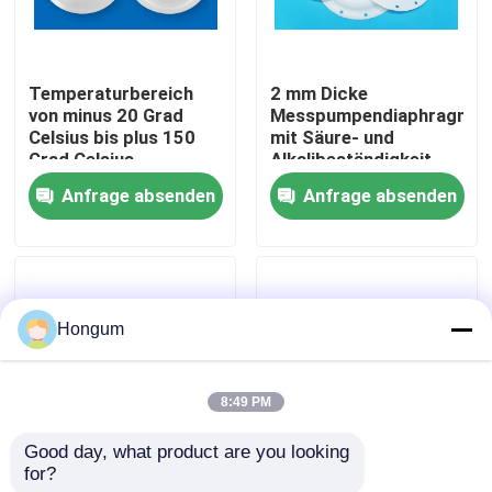
Werksbesichtigung
Temperaturbereich
2 mm Dicke
von minus 20 Grad
Messpumpendiaphragma
Qualitätskontrolle
Celsius bis plus 150
mit Säure- und
Grad Celsius
Alkalibeständigkeit
Membranmesspumpe,
und langen
Anfrage absenden
Anfrage absenden
Neuigkeiten
die eine Lebensdauer
Lebensdauer
von 1000000 Mal für
die
Flüssigkeitsversorgung
Rechtssachen
bietet
Hongum
Bitte um ein Angebot
8:49 PM
Gummimembrandichtungen
Good day, what product are you looking 
for?
Durchflussrate bis zu
50 mm Durchmesser
Ventil-Gummimembran