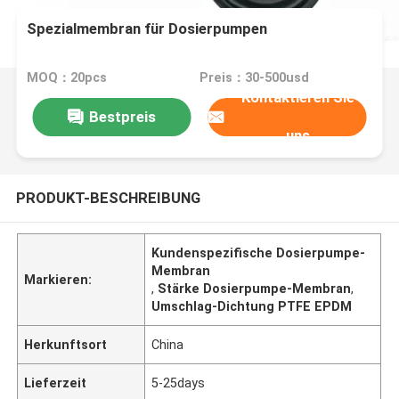
Spezialmembran für Dosierpumpen
MOQ：20pcs
Preis：30-500usd
Kontaktieren Sie
Bestpreis
uns
PRODUKT-BESCHREIBUNG
Kundenspezifische Dosierpumpe-
Membran
Markieren:
,
Stärke Dosierpumpe-Membran
,
Umschlag-Dichtung PTFE EPDM
Herkunftsort
China
Lieferzeit
5-25days