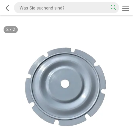
2
/
2