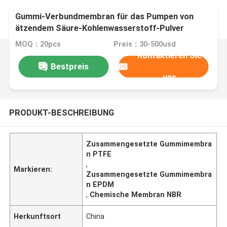
Gummi-Verbundmembran für das Pumpen von
ätzendem Säure-Kohlenwasserstoff-Pulver
MOQ：20pcs
Preis：30-500usd
Kontaktieren Sie
Bestpreis
uns
PRODUKT-BESCHREIBUNG
Zusammengesetzte Gummimembra
n PTFE
,
Markieren:
Zusammengesetzte Gummimembra
n EPDM
,
Chemische Membran NBR
Herkunftsort
China