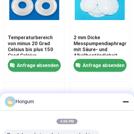
Werksbesichtigung
Qualitätskontrolle
Temperaturbereich
2 mm Dicke
von minus 20 Grad
Messpumpendiaphragma
Celsius bis plus 150
mit Säure- und
Neuigkeiten
Grad Celsius
Alkalibeständigkeit
Membranmesspumpe,
und langen
Anfrage absenden
Anfrage absenden
die eine Lebensdauer
Lebensdauer
von 1000000 Mal für
Rechtssachen
die
Flüssigkeitsversorgung
bietet
Bitte um ein Angebot
Hongum
Gummimembrandichtungen
3:06 PM
Ventil-Gummimembran