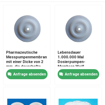
Pharmazeutische
Lebensdauer
Messpumpenmembran
1.000.000 Mal
mit einer Dicke von 2
Dosierpumpen-
mm, die dauerhafte
Membran Weiß
und präzise Lösungen
Wartungsarm
Zu Hause
Anfrage absenden
Anfrage absenden
für chemische
Langlebiges Ersatzteil
Messungen bietet
für industrielle
Anwendungen
Produkte
Über uns