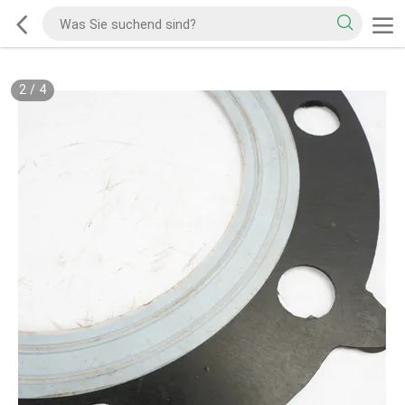
2
/
4