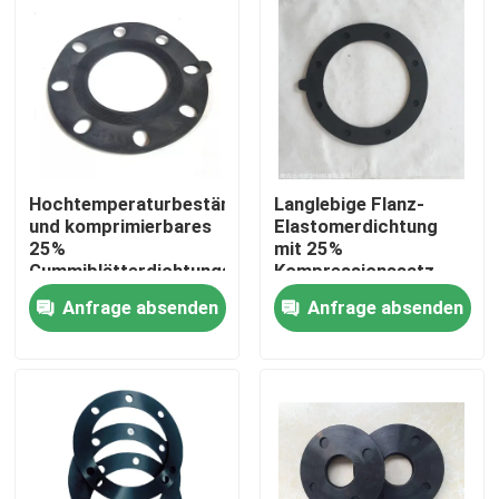
Hochtemperaturbeständiges
Langlebige Flanz-
und komprimierbares
Elastomerdichtung
25%
mit 25%
Gummiblätterdichtungsset
Kompressionssatz
für Industrie
und ausgezeichneter
Anfrage absenden
Anfrage absenden
Alkalibeständigkeit
Zu Hause
Produkte
Über uns