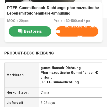
PTFE-Gummiflansch-Dichtungs-pharmazeutische
Lebensmittelchemikalie-umhüllung
MOQ：20pcs
Preis：30-500usd / pc
Kontaktieren Sie
Bestpreis
uns
PRODUKT-BESCHREIBUNG
gummiflansch-Dichtung
,
Pharmazeutische Gummiflansch-Di
Markieren:
chtung
,
PTFE-Gummidichtung
Herkunftsort
China
Lieferzeit
5-25days