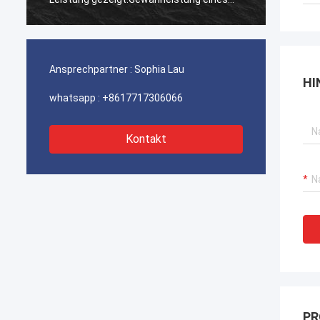
ununterbrochenen Betriebs unserer
ununte
Hafenkrane, Bagger-Antriebssysteme
Hafenk
und LNG-Träger-Ausrüstung.
und LN
Ansprechpartner :
Sophia Lau
HI
whatsapp :
+8617717306066
Kontakt
PR