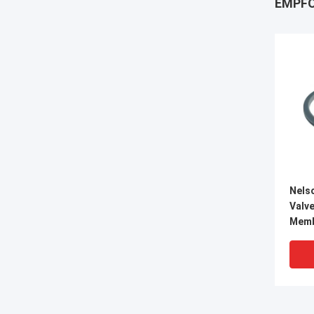
EMPFO
Nelso
Valv
Memb