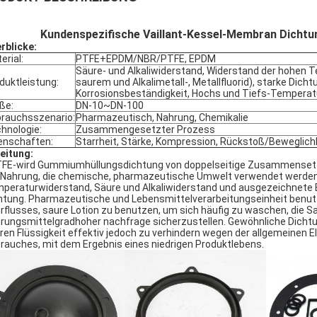
Kundenspezifische Vaillant-Kessel-Membran Dic
rblicke:
erial:
PTFE+EPDM/NBR/PTFE, EPDM
Säure- und Alkaliwiderstand, Widerstand der hohen 
duktleistung:
saurem und Alkalimetall-, Metallfluorid), starke Dicht
Korrosionsbeständigkeit, Hochs und Tiefs-Tempera
ße:
DN-10~DN-100
rauchsszenario:
Pharmazeutisch, Nahrung, Chemikalie
hnologie:
Zusammengesetzter Prozess
enschaften:
Starrheit, Stärke, Kompression, Rückstoß/Beweglich
leitung:
TFE-wird Gummiumhüllungsdichtung von doppelseitige Zusammensetzun
 Nahrung, die chemische, pharmazeutische Umwelt verwendet werden g
peraturwiderstand, Säure und Alkaliwiderstand und ausgezeichnete E
htung. Pharmazeutische und Lebensmittelverarbeitungseinheit benutzt
rflusses, saure Lotion zu benutzen, um sich häufig zu waschen, die S
rungsmittelgradhoher nachfrage sicherzustellen. Gewöhnliche Dichtu
ren Flüssigkeit effektiv jedoch zu verhindern wegen der allgemeinen E
rauches, mit dem Ergebnis eines niedrigen Produktlebens.