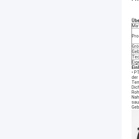
Übe
Mat
Pro
Grö
Geb
Tec
Eig
Ein
• P
der
Tem
Dic
Roh
Nah
sau
Geb