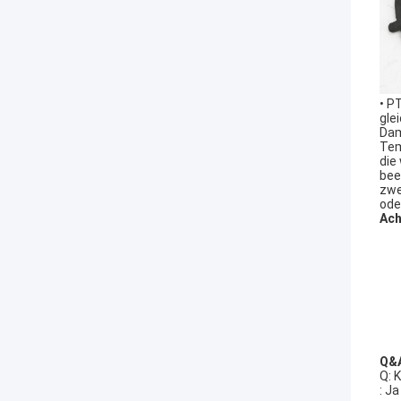
• P
gle
Dam
Tem
die
bee
zwe
ode
Ach
Q&
Q: 
: J