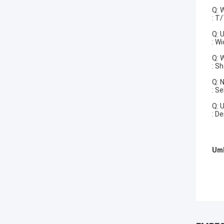
Q: 
: T
Q: 
: W
Q: 
: S
Q: 
: S
Q: 
: D
Umb