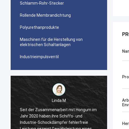
Schlamm-Rohr-Stecker
Rollende Membrandichtung
Polyurethanprodukte
PR
Maschinen für die Herstellung von
elektrischen Schaltanlagen
Na
Industrieimpulsventil
Pro
Arb
Linda.M
Env
m
Seit der Zusammenarbeit mit Hongum im
Seit d
Jahr 2020 haben ihre Schiffs- und
Jahr 2
Industrie-Schockdämpfer fehlerfreie
Indust
Her
Leistung gezeigt.Gewährleistung eines
Leistu