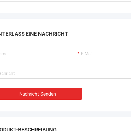
rbrochenen Betriebs unserer
rane, Bagger-Antriebssysteme
G-Träger-Ausrüstung.
NTERLASS EINE NACHRICHT
Nachricht Senden
ODUKT-BESCHREIBUNG