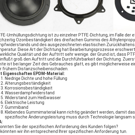
TFE-Umhüllungsdichtung ist zu einzelner PTFE-Dichtung, im Falle der e
ichzeitig Ozonbeständigkeit des dreifachen Gummis des Äthylenpropy
pfwiderstands und des ausgezeichneten elastischen Zurückhaltens b
peratur. Diese Art der Dichtung hat Bearbeitungsprozesse erschwert.
 wirkliche Qualität und der Auftritt sehr wenige. der Grund ist, dass 
influßt groß den Auftritt und die Durchführbarkeit der Dichtung. Zuerst 
ite ist bei langer Zeit des Gebrauches glatt, es gibt möglicherweise 
r frühem Distanzscheibenschaden.
t Eigenschaften EPDM-Material:
Niedrige Dichte und hohe Füllung
Alterungsbeständigkeit
Korrosionsbeständigkeit
Wasserdampfwiderstand
Widerstand zum Heißwasser
Elektrische Leistung
Gummiband
Klebendes Gummimaterial kann richtig geändert werden, damit das 
spezifische Änderungsleistung muss durch Technologie langsam si
A:
Konnten Sie der spezifischen Anforderung des Kunden folgen?
a könnten wir ihn entsprechend Ihrer spezifischen Anforderung tun.