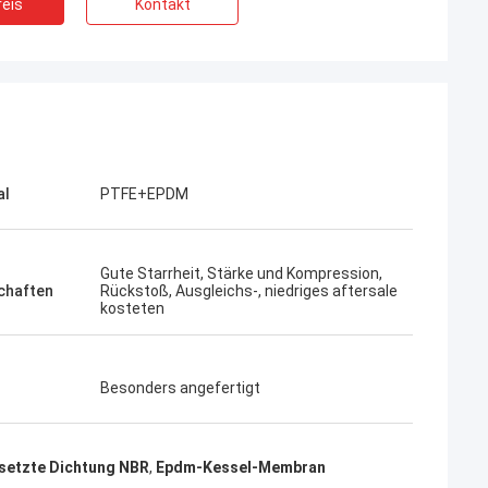
eis
Kontakt
al
PTFE+EPDM
Gute Starrheit, Stärke und Kompression,
chaften
Rückstoß, Ausgleichs-, niedriges aftersale
kosteten
Besonders angefertigt
etzte Dichtung NBR
,
Epdm-Kessel-Membran