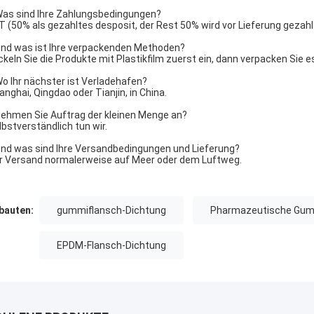
Was sind Ihre Zahlungsbedingungen?
/T (50% als gezahltes desposit, der Rest 50% wird vor Lieferung gezahl
Und was ist Ihre verpackenden Methoden?
ickeln Sie die Produkte mit Plastikfilm zuerst ein, dann verpacken Sie es
Wo Ihr nächster ist Verladehafen?
hanghai, Qingdao oder Tianjin, in China.
Nehmen Sie Auftrag der kleinen Menge an?
elbstverständlich tun wir.
Und was sind Ihre Versandbedingungen und Lieferung?
er Versand normalerweise auf Meer oder dem Luftweg.
auten:
gummiflansch-Dichtung
Pharmazeutische Gum
EPDM-Flansch-Dichtung