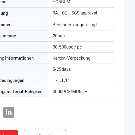
ame
HONGUM
3A、CE、SGS approval
erung
ummer
Besonders angefertigt
ellmenge
20pcs
30-500usd / pc
ng Informationen
Karton-Verpackung
5-25days
bedingungen
T/T, L/C
gsmaterial-Fähigkeit
3000PCS/MONTH