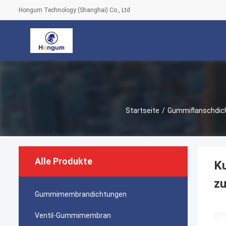
Hongum Technology (Shanghai) Co., Ltd
Startseite
/
Gummiflanschdic
Alle Produkte
K
z
Gummimembrandichtungen
Ventil-Gummimembran