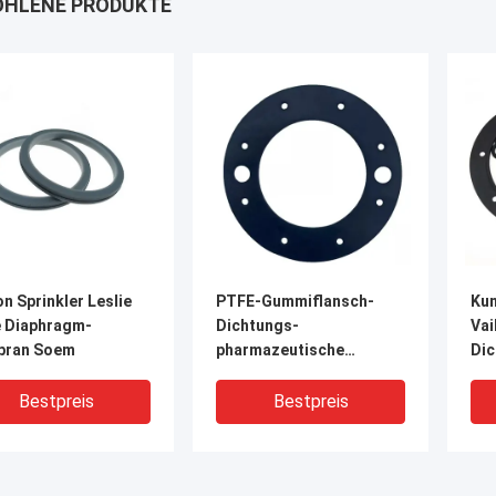
HLENE PRODUKTE
n Sprinkler Leslie
PTFE-Gummiflansch-
Kun
e Diaphragm-
Dichtungs-
Vai
ran Soem
pharmazeutische
Di
Lebensmittelchemikalie-
PT
umhüllung
Bestpreis
Bestpreis