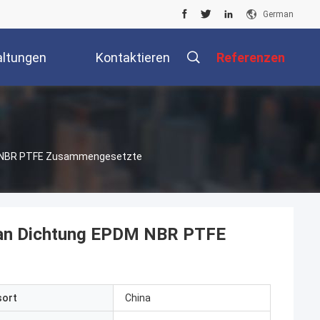
German
altungen
Kontaktieren
Referenzen
Sie Uns
DM NBR PTFE Zusammengesetzte
ran Dichtung EPDM NBR PTFE
sort
China