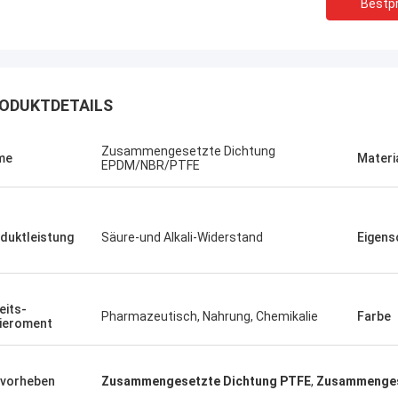
Bestpr
ODUKTDETAILS
Zusammengesetzte Dichtung
me
Materi
EPDM/NBR/PTFE
duktleistung
Säure-und Alkali-Widerstand
Eigens
eits-
Linda.M
Pharmazeutisch, Nahrung, Chemikalie
Farbe
ieroment
er Zusammenarbeit mit Hongum im
020 haben ihre Schiffs- und
rie-Schockdämpfer fehlerfreie
vorheben
Zusammengesetzte Dichtung PTFE
,
Zusammenges
ng gezeigt.Gewährleistung eines