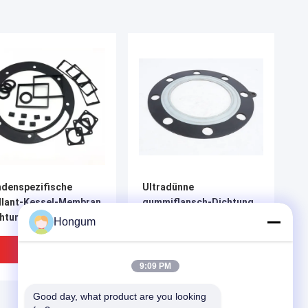
denspezifische
Ultradünne
llant-Kessel-Membran
gummiflansch-Dichtung
chtung EPDM NBR
lamellierter
Hongum
FE zusammengesetzte
gummimischungs-
Dichtungs-Gummiring
Bestpreis
Bestpreis
9:09 PM
Good day, what product are you looking 