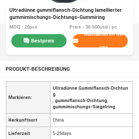
Ultradünne gummiflansch-Dichtung lamellierter
gummimischungs-Dichtungs-Gummiring
MOQ：20pcs
Preis：30-500usd / pc
Kontaktieren Sie
Bestpreis
uns
PRODUKT-BESCHREIBUNG
Ultradünne Gummiflansch-Dichtun
g
Markieren:
,
gummiflansch-Dichtung
,
gummimischungs-Siegelring
Herkunftsort
China
Lieferzeit
5-25days