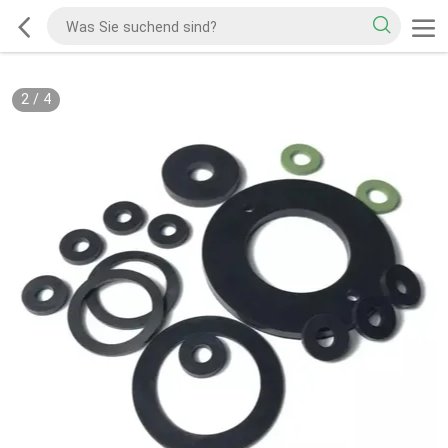
2
/
4