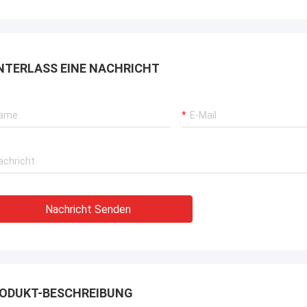
rbrochenen Betriebs unserer
rane, Bagger-Antriebssysteme
G-Träger-Ausrüstung.
NTERLASS EINE NACHRICHT
Nachricht Senden
ODUKT-BESCHREIBUNG