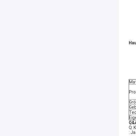
Hau
Mat
Pro
Grö
Geb
Tec
Eig
Q&
Q: 
: J