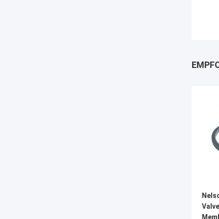
EMPFO
Nelso
Valv
Memb