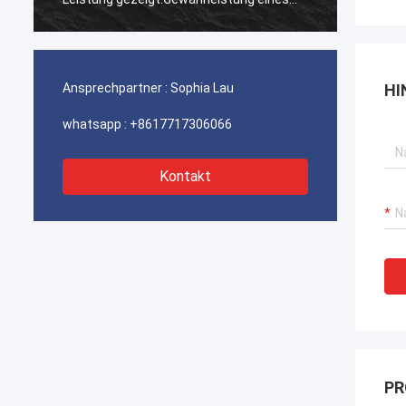
ununterbrochenen Betriebs unserer
ununte
Hafenkrane, Bagger-Antriebssysteme
Hafenk
und LNG-Träger-Ausrüstung.
und LN
Ansprechpartner :
Sophia Lau
HI
whatsapp :
+8617717306066
Kontakt
PR