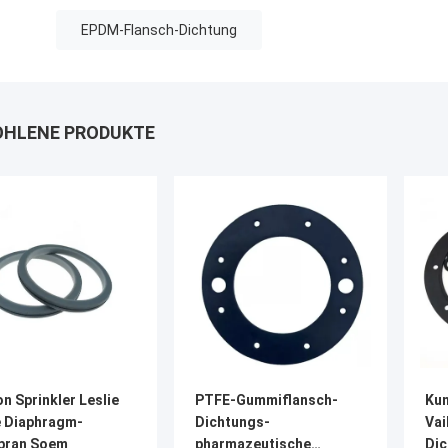
EPDM-Flansch-Dichtung
HLENE PRODUKTE
n Sprinkler Leslie
PTFE-Gummiflansch-
Kun
e Diaphragm-
Dichtungs-
Vai
ran Soem
pharmazeutische
Di