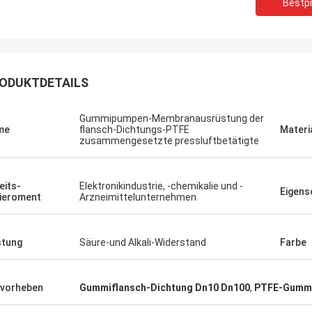
Bestpr
ODUKTDETAILS
Gummipumpen-Membranausrüstung der
me
flansch-Dichtungs-PTFE
Materi
zusammengesetzte pressluftbetätigte
eits-
Elektronikindustrie, -chemikalie und -
Eigens
ieroment
Arzneimittelunternehmen
stung
Säure-und Alkali-Widerstand
Farbe
Linda.M
er Zusammenarbeit mit Hongum im
020 haben ihre Schiffs- und
vorheben
Gummiflansch-Dichtung Dn10 Dn100
,
PTFE-Gummi
rie-Schockdämpfer fehlerfreie
ng gezeigt.Gewährleistung eines