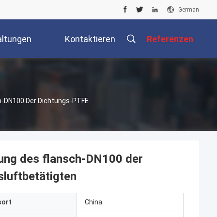
German
altungen
Kontaktieren
Referenzen
Sie Uns
-DN100 Der Dichtungs-PTFE
ng des flansch-DN100 der
luftbetätigten
sort
China