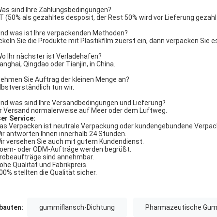
Was sind Ihre Zahlungsbedingungen?
/T (50% als gezahltes desposit, der Rest 50% wird vor Lieferung gezahl
Und was ist Ihre verpackenden Methoden?
ickeln Sie die Produkte mit Plastikfilm zuerst ein, dann verpacken Sie es
Wo Ihr nächster ist Verladehafen?
hanghai, Qingdao oder Tianjin, in China.
Nehmen Sie Auftrag der kleinen Menge an?
elbstverständlich tun wir.
Und was sind Ihre Versandbedingungen und Lieferung?
er Versand normalerweise auf Meer oder dem Luftweg.
er Service:
Das Verpacken ist neutrale Verpackung oder kundengebundene Verpac
Wir antworten Ihnen innerhalb 24 Stunden.
Wir versehen Sie auch mit gutem Kundendienst.
Soem- oder ODM-Aufträge werden begrüßt.
Probeaufträge sind annehmbar.
Hohe Qualität und Fabrikpreis.
100% stellten die Qualität sicher.
auten:
gummiflansch-Dichtung
Pharmazeutische Gum