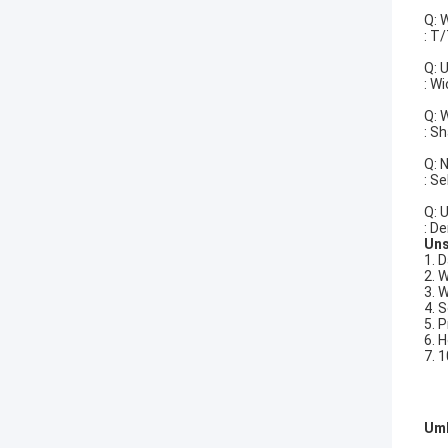
Q: 
: T
Q: 
: W
Q: 
: S
Q: 
: S
Q: 
: D
Uns
1. 
2. 
3. 
4. 
5. 
6. 
7. 
Umb