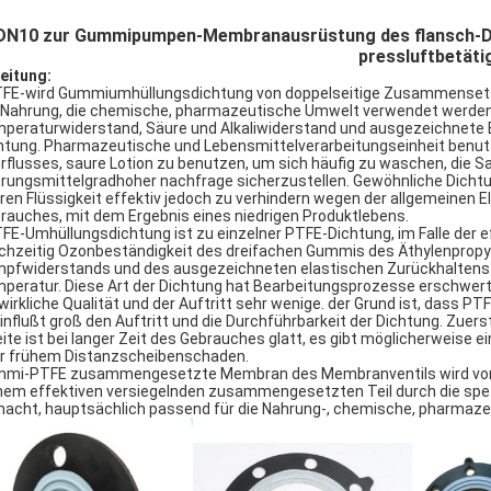
DN10 zur Gummipumpen-Membranausrüstung des flansch-
pressluftbetäti
leitung:
TFE-wird Gummiumhüllungsdichtung von doppelseitige Zusammensetzun
 Nahrung, die chemische, pharmazeutische Umwelt verwendet werden g
peraturwiderstand, Säure und Alkaliwiderstand und ausgezeichnete E
htung. Pharmazeutische und Lebensmittelverarbeitungseinheit benutzt
rflusses, saure Lotion zu benutzen, um sich häufig zu waschen, die S
rungsmittelgradhoher nachfrage sicherzustellen. Gewöhnliche Dichtu
ren Flüssigkeit effektiv jedoch zu verhindern wegen der allgemeinen E
rauches, mit dem Ergebnis eines niedrigen Produktlebens.
TFE-Umhüllungsdichtung ist zu einzelner PTFE-Dichtung, im Falle der e
ichzeitig Ozonbeständigkeit des dreifachen Gummis des Äthylenpropy
pfwiderstands und des ausgezeichneten elastischen Zurückhaltens b
peratur. Diese Art der Dichtung hat Bearbeitungsprozesse erschwert.
 wirkliche Qualität und der Auftritt sehr wenige. der Grund ist, dass 
influßt groß den Auftritt und die Durchführbarkeit der Dichtung. Zuerst 
ite ist bei langer Zeit des Gebrauches glatt, es gibt möglicherweise 
r frühem Distanzscheibenschaden.
mi-PTFE zusammengesetzte Membran des Membranventils wird von m
nem effektiven versiegelnden zusammengesetzten Teil durch die spezi
acht, hauptsächlich passend für die Nahrung-, chemische, pharmaze