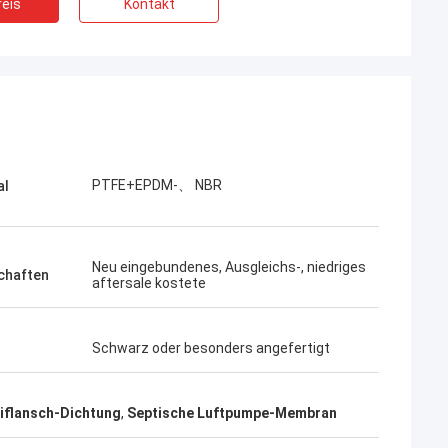
eis
Kontakt
PTFE+EPDM-、 NBR
al
Neu eingebundenes, Ausgleichs-, niedriges
chaften
aftersale kostete
Schwarz oder besonders angefertigt
flansch-Dichtung
,
Septische Luftpumpe-Membran