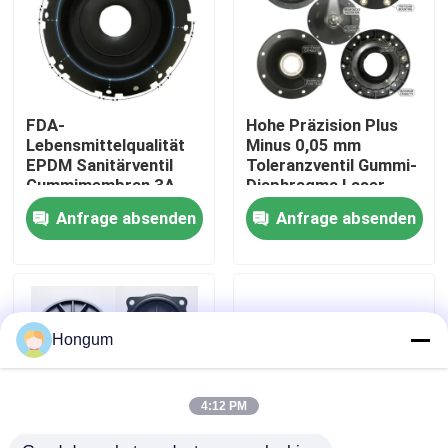
Werksbesichtigung
Qualitätskontrolle
FDA-
Hohe Präzision Plus
Lebensmittelqualität
Minus 0,05 mm
EPDM Sanitärventil
Toleranzventil Gummi-
Neuigkeiten
Gummimembran 3A
Diaphragma Laser
Milchprodukte CIP SIP
gemessen Injektion
Anfrage absenden
Anfrage absenden
Clean Steam
geformt
kompatibel
Rechtssachen
Bitte um ein Angebot
Hongum
Gummimembrandichtungen
4:12 PM
Ventil-Gummimembran