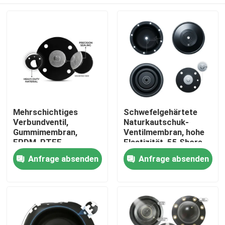
Mehrschichtiges
Schwefelgehärtete
Verbundventil,
Naturkautschuk-
Gummimembran,
Ventilmembran, hohe
EPDM, PTFE,
Elastizität, 55 Shore
laminierte chemische
A, pneumatischer
Zu Hause
Anfrage absenden
Anfrage absenden
Barriere, doppelte
Antrieb OEM
Härte
Produkte
Über uns