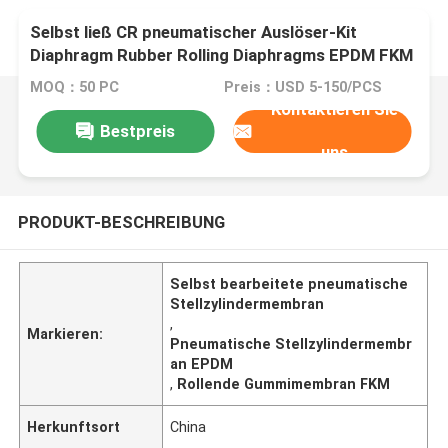
Selbst ließ CR pneumatischer Auslöser-Kit
Diaphragm Rubber Rolling Diaphragms EPDM FKM
Material laufen
MOQ：50 PC
Preis：USD 5-150/PCS
Kontaktieren Sie
Bestpreis
uns
PRODUKT-BESCHREIBUNG
Selbst bearbeitete pneumatische
Stellzylindermembran
,
Markieren:
Pneumatische Stellzylindermembr
an EPDM
,
Rollende Gummimembran FKM
Herkunftsort
China