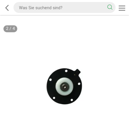
2
/
4