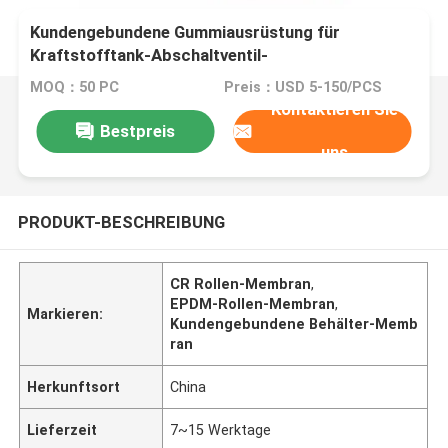
Kundengebundene Gummiausrüstung für
Kraftstofftank-Abschaltventil-
Gummimembranrollen-Membran
MOQ：50 PC
Preis：USD 5-150/PCS
Kontaktieren Sie
Bestpreis
uns
PRODUKT-BESCHREIBUNG
CR Rollen-Membran
,
EPDM-Rollen-Membran
,
Markieren:
Kundengebundene Behälter-Memb
ran
Herkunftsort
China
Lieferzeit
7~15 Werktage