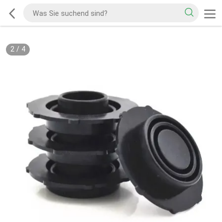
2
/
4