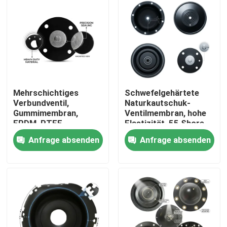
Mehrschichtiges
Schwefelgehärtete
Verbundventil,
Naturkautschuk-
Gummimembran,
Ventilmembran, hohe
EPDM, PTFE,
Elastizität, 55 Shore
laminierte chemische
A, pneumatischer
Anfrage absenden
Anfrage absenden
Barriere, doppelte
Antrieb OEM
Härte
Zu Hause
Produkte
Über uns