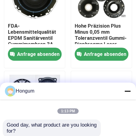
Werksbesichtigung
FDA-
Hohe Präzision Plus
Lebensmittelqualität
Minus 0,05 mm
Qualitätskontrolle
EPDM Sanitärventil
Toleranzventil Gummi-
Gummimembran 3A
Diaphragma Laser
Milchprodukte CIP SIP
gemessen Injektion
Anfrage absenden
Anfrage absenden
Neuigkeiten
Clean Steam
geformt
kompatibel
Rechtssachen
Hongum
Bitte um ein Angebot
1:13 PM
Gummimembrandichtungen
Good day, what product are you looking 
for?
Niedriges MOQ 10
FVMQ Fluorsilikon-
Ventil-Gummimembran