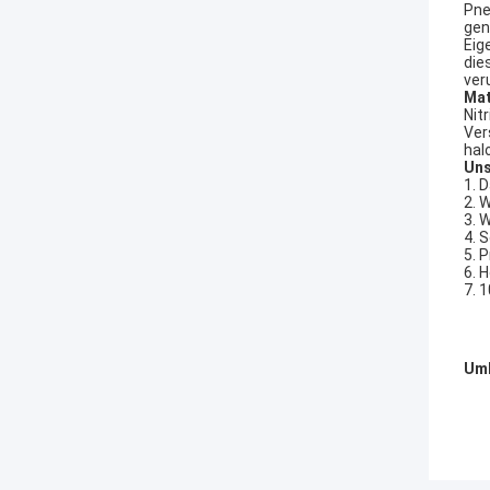
Pne
gen
Eig
die
ver
Mat
Nit
Ver
hal
Uns
1. 
2. 
3. 
4. 
5. 
6. 
7. 
Umb