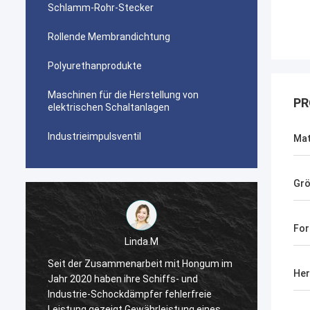
Schlamm-Rohr-Stecker
Rollende Membrandichtung
Polyurethanprodukte
Maschinen für die Herstellung von
PR
elektrischen Schaltanlagen
Industrieimpulsventil
Mat
Gr
Fo
Linda.M
m
Seit der Zusammenarbeit mit Hongum im
Seit d
Her
Jahr 2020 haben ihre Schiffs- und
Jahr 2
Industrie-Schockdämpfer fehlerfreie
Indust
Leistung gezeigt.Gewährleistung eines
Leistu