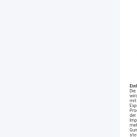
Ein
Die
wir
mit
Exp
Pro
der
Imp
meh
Gum
sto