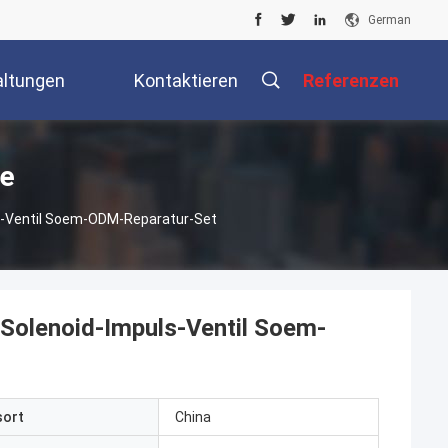
German
altungen
Kontaktieren
Referenzen
Sie Uns
e
-Ventil Soem-ODM-Reparatur-Set
olenoid-Impuls-Ventil Soem-
sort
China