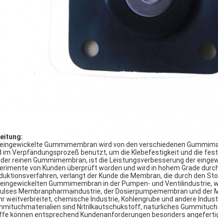
leitung:
 eingewickelte Gummimembran wird von den verschiedenen Gummimate
d im Verpfändungsprozeß benutzt, um die Klebefestigkeit und die fest
 der reinen Gummimembran, ist die Leistungsverbesserung der eing
erimente von Kunden überprüft worden und wird in hohem Grade durch 
duktionsverfahren, verlangt der Kunde die Membran, die durch den Sto
 eingewickelten Gummimembran in der Pumpen- und Ventilindustrie, 
ulses Membranpharmaindustrie, der Dosierpumpemembran und der
r weitverbreitet, chemische Industrie, Kohlengrube und andere Indust
mituchmaterialien sind Nitrilkautschukstoff, natürliches Gummituch
ffe können entsprechend Kundenanforderungen besonders angeferti