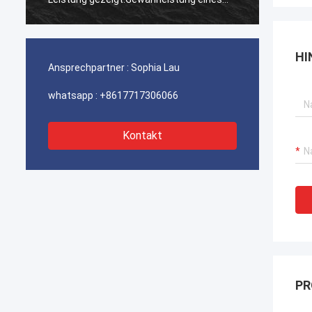
ununterbrochenen Betriebs unserer
ununte
Hafenkrane, Bagger-Antriebssysteme
Hafenk
und LNG-Träger-Ausrüstung.
und LN
HI
Ansprechpartner :
Sophia Lau
whatsapp :
+8617717306066
Kontakt
PR