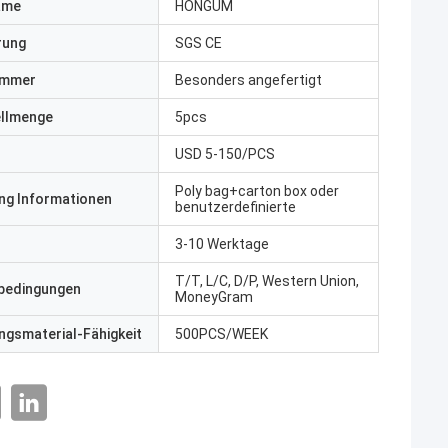
ame
HONGUM
erung
SGS CE
ummer
Besonders angefertigt
ellmenge
5pcs
USD 5-150/PCS
Poly bag+carton box oder
ng Informationen
benutzerdefinierte
3-10 Werktage
T/T, L/C, D/P, Western Union,
bedingungen
MoneyGram
gsmaterial-Fähigkeit
500PCS/WEEK