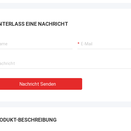
rbrochenen Betriebs unserer
rane, Bagger-Antriebssysteme
G-Träger-Ausrüstung.
NTERLASS EINE NACHRICHT
Nachricht Senden
ODUKT-BESCHREIBUNG