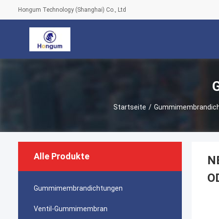
Hongum Technology (Shanghai) Co., Ltd
Startseite
/
Gummimembrandich
Alle Produkte
N
O
Gummimembrandichtungen
Ventil-Gummimembran