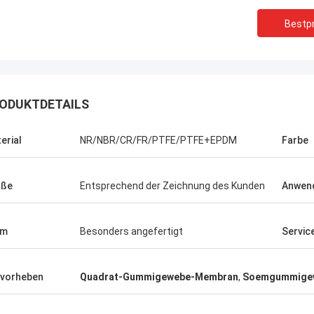
Bestpr
ODUKTDETAILS
erial
NR/NBR/CR/FR/PTFE/PTFE+EPDM
Farbe
öße
Entsprechend der Zeichnung des Kunden
Anwen
rm
Besonders angefertigt
Servic
Linda.M
er Zusammenarbeit mit Hongum im
vorheben
Quadrat-Gummigewebe-Membran
,
Soemgummige
020 haben ihre Schiffs- und
rie-Schockdämpfer fehlerfreie
ng gezeigt.Gewährleistung eines