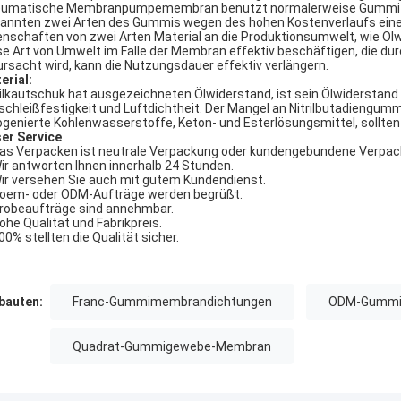
umatische Membranpumpemembran benutzt normalerweise Gummi- od
annten zwei Arten des Gummis wegen des hohen Kostenverlaufs einerse
enschaften von zwei Arten Material an die Produktionsumwelt, wie Öl
se Art von Umwelt im Falle der Membran effektiv beschäftigen, die d
ursacht wird, kann die Nutzungsdauer effektiv verlängern.
erial:
rilkautschuk hat ausgezeichneten Ölwiderstand, ist sein Ölwidersta
schleißfestigkeit und Luftdichtheit. Der Mangel an Nitrilbutadiengum
ogenierte Kohlenwasserstoffe, Keton- und Esterlösungsmittel, sollten
er Service
Das Verpacken ist neutrale Verpackung oder kundengebundene Verpac
Wir antworten Ihnen innerhalb 24 Stunden.
Wir versehen Sie auch mit gutem Kundendienst.
Soem- oder ODM-Aufträge werden begrüßt.
Probeaufträge sind annehmbar.
Hohe Qualität und Fabrikpreis.
100% stellten die Qualität sicher.
auten:
Franc-Gummimembrandichtungen
ODM-Gummi
Quadrat-Gummigewebe-Membran