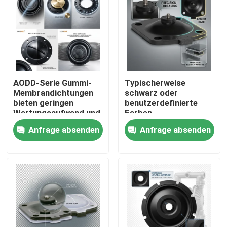
AODD-Serie Gummi-
Typischerweise
Membrandichtungen
schwarz oder
bieten geringen
benutzerdefinierte
Wartungsaufwand und
Farben
gleichbleibende
Membranbarriere
Anfrage absenden
Anfrage absenden
Toleranzen von ±0,02
Temperatur
mm für
entsprechend dem
Industrieanwendungen
Material
Zu Hause
Versiegelungselement
geeignet für raue
Umgebungen
Produkte
Über uns