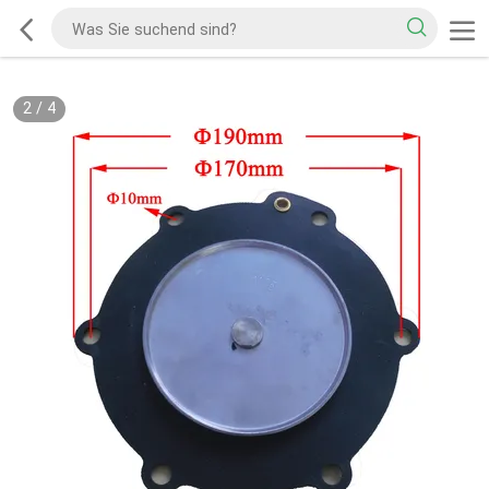
2
/
4