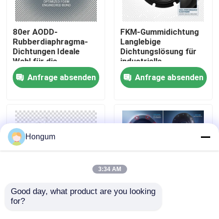
Werksbesichtigung
80er AODD-
FKM-Gummidichtung
Rubberdiaphragma-
Langlebige
Dichtungen Ideale
Dichtungslösung für
Qualitätskontrolle
Wahl für die
industrielle
Aufrechterhaltung der
Anwendungen,
Anfrage absenden
Anfrage absenden
Druckintegrität in
beständig gegen
Neuigkeiten
pneumatischen und
Chemikalien und
hydraulischen
extreme
Systemen
Temperaturen
Rechtssachen
Hongum
Bitte um ein Angebot
3:34 AM
Gummimembrandichtungen
Good day, what product are you looking 
for?
Chemische
Elastomerdichtungen
Betriebsumgebung
mit
Ventil-Gummimembran