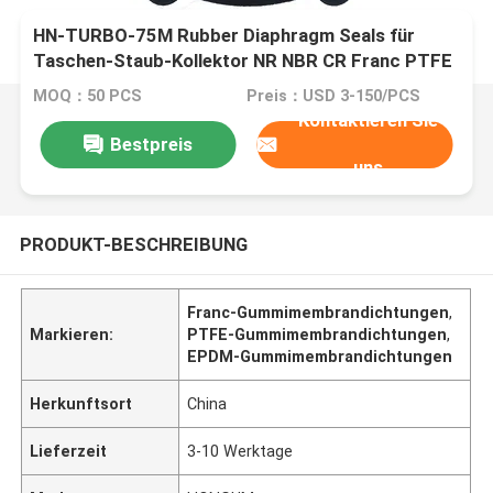
HN-TURBO-75M Rubber Diaphragm Seals für
Taschen-Staub-Kollektor NR NBR CR Franc PTFE
EPDM
MOQ：50 PCS
Preis：USD 3-150/PCS
Kontaktieren Sie
Bestpreis
uns
PRODUKT-BESCHREIBUNG
Franc-Gummimembrandichtungen
,
Markieren:
PTFE-Gummimembrandichtungen
,
EPDM-Gummimembrandichtungen
Herkunftsort
China
Lieferzeit
3-10 Werktage