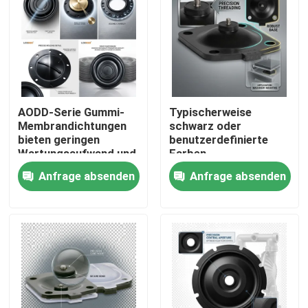
AODD-Serie Gummi-
Typischerweise
Membrandichtungen
schwarz oder
bieten geringen
benutzerdefinierte
Wartungsaufwand und
Farben
gleichbleibende
Membranbarriere
Anfrage absenden
Anfrage absenden
Toleranzen von ±0,02
Temperatur
mm für
entsprechend dem
Industrieanwendungen
Material
Zu Hause
Versiegelungselement
geeignet für raue
Umgebungen
Produkte
Über uns