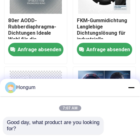
Werksbesichtigung
80er AODD-
FKM-Gummidichtung
Rubberdiaphragma-
Langlebige
Dichtungen Ideale
Dichtungslösung für
Qualitätskontrolle
Wahl für die
industrielle
Aufrechterhaltung der
Anwendungen,
Anfrage absenden
Anfrage absenden
Druckintegrität in
beständig gegen
Neuigkeiten
pneumatischen und
Chemikalien und
hydraulischen
extreme
Systemen
Temperaturen
Rechtssachen
Hongum
Bitte um ein Angebot
7:07 AM
Gummimembrandichtungen
Good day, what product are you looking 
for?
Chemische
Elastomerdichtungen
Betriebsumgebung
mit
Ventil-Gummimembran