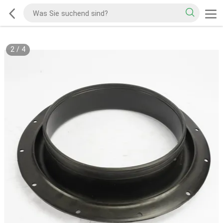
2
/
4