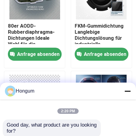
Werksbesichtigung
80er AODD-
FKM-Gummidichtung
Rubberdiaphragma-
Langlebige
Qualitätskontrolle
Dichtungen Ideale
Dichtungslösung für
Wahl für die
industrielle
Aufrechterhaltung der
Anwendungen,
Anfrage absenden
Anfrage absenden
Neuigkeiten
Druckintegrität in
beständig gegen
pneumatischen und
Chemikalien und
hydraulischen
extreme
Systemen
Temperaturen
Rechtssachen
Hongum
Bitte um ein Angebot
2:20 PM
Gummimembrandichtungen
Good day, what product are you looking 
for?
Chemische
Elastomerdichtungen
Ventil-Gummimembran