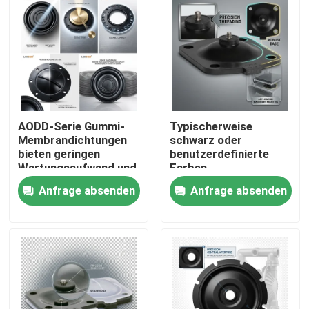
AODD-Serie Gummi-
Typischerweise
Membrandichtungen
schwarz oder
bieten geringen
benutzerdefinierte
Wartungsaufwand und
Farben
gleichbleibende
Membranbarriere
Anfrage absenden
Anfrage absenden
Toleranzen von ±0,02
Temperatur
mm für
entsprechend dem
Zu Hause
Industrieanwendungen
Material
Versiegelungselement
geeignet für raue
Produkte
Umgebungen
Über uns