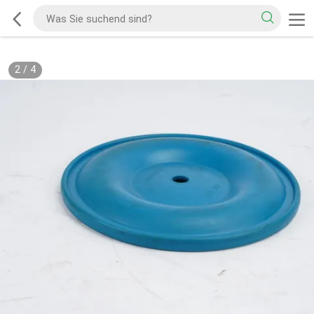
2
/
4