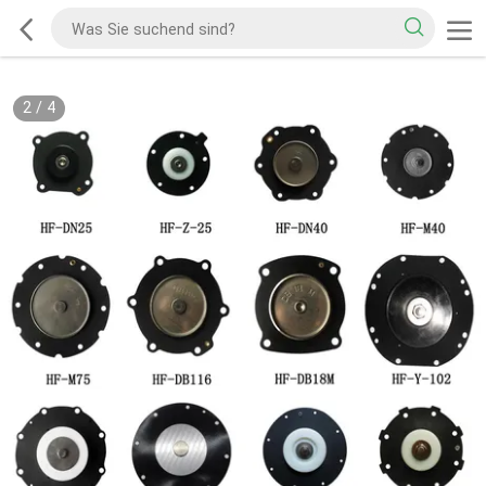
2
/
4