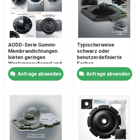
AODD-Serie Gummi-
Typischerweise
Membrandichtungen
schwarz oder
bieten geringen
benutzerdefinierte
Wartungsaufwand und
Farben
gleichbleibende
Membranbarriere
Anfrage absenden
Anfrage absenden
Toleranzen von ±0,02
Temperatur
mm für
entsprechend dem
Industrieanwendungen
Material
Versiegelungselement
Zu Hause
geeignet für raue
Umgebungen
Produkte
Über uns