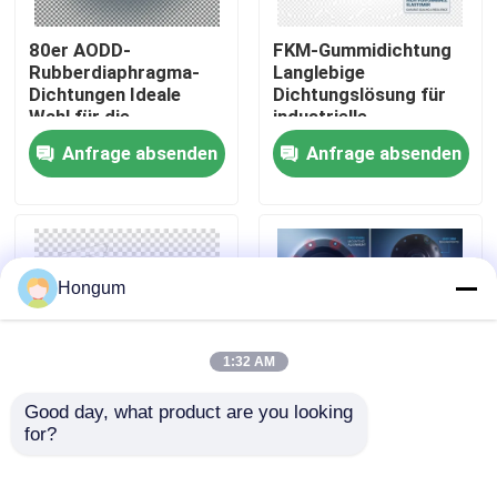
80er AODD-
FKM-Gummidichtung
Werksbesichtigung
Rubberdiaphragma-
Langlebige
Dichtungen Ideale
Dichtungslösung für
Wahl für die
industrielle
Qualitätskontrolle
Aufrechterhaltung der
Anwendungen,
Anfrage absenden
Anfrage absenden
Druckintegrität in
beständig gegen
pneumatischen und
Chemikalien und
Neuigkeiten
hydraulischen
extreme
Systemen
Temperaturen
Rechtssachen
Hongum
Bitte um ein Angebot
1:32 AM
Good day, what product are you looking 
Gummimembrandichtungen
for?
Chemische
Elastomerdichtungen
Betriebsumgebung
mit
Gummi-Diaphragma-
Membranabdichtung,
Ventil-Gummimembran