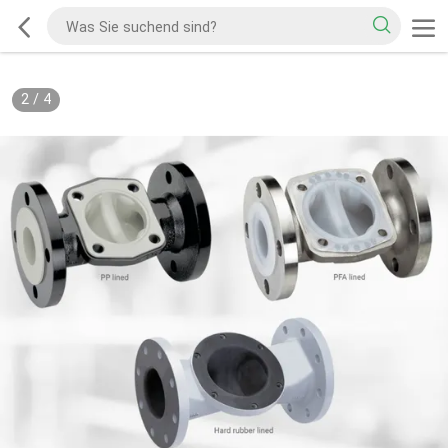
2
/
4