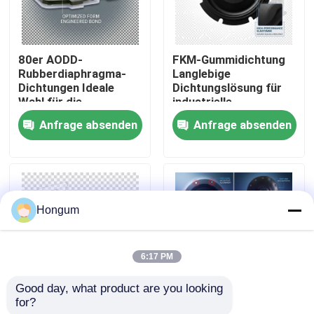
Werksbesichtigung
80er AODD-
FKM-Gummidichtung
Rubberdiaphragma-
Langlebige
Qualitätskontrolle
Dichtungen Ideale
Dichtungslösung für
Wahl für die
industrielle
Aufrechterhaltung der
Anwendungen,
Anfrage absenden
Anfrage absenden
Neuigkeiten
Druckintegrität in
beständig gegen
pneumatischen und
Chemikalien und
hydraulischen
extreme
Systemen
Temperaturen
Rechtssachen
Hongum
Bitte um ein Angebot
6:17 PM
Gummimembrandichtungen
Good day, what product are you looking 
for?
Chemische
Elastomerdichtungen
Ventil-Gummimembran