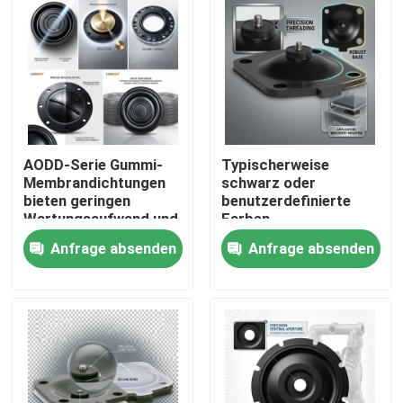
AODD-Serie Gummi-
Typischerweise
Membrandichtungen
schwarz oder
bieten geringen
benutzerdefinierte
Wartungsaufwand und
Farben
gleichbleibende
Membranbarriere
Anfrage absenden
Anfrage absenden
Toleranzen von ±0,02
Temperatur
mm für
entsprechend dem
Zu Hause
Industrieanwendungen
Material
Versiegelungselement
geeignet für raue
Produkte
Umgebungen
Über uns