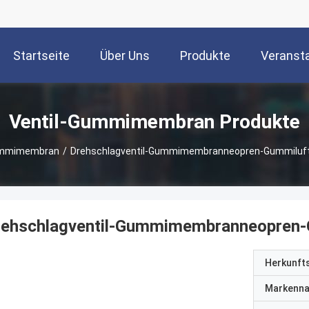
Startseite
Über Uns
Produkte
Veranst
Ventil-Gummimembran Produkte
ummimembran
/
Drehschlagventil-Gummimembranneopren-Gummilu
rehschlagventil-Gummimembranneopren
Herkunft
Markenn