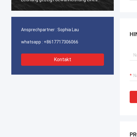
ununterbrochenen Betriebs unserer
ununte
Hafenkrane, Bagger-Antriebssysteme
Hafenk
und LNG-Träger-Ausrüstung.
und LN
Ansprechpartner :
Sophia Lau
HI
whatsapp :
+8617717306066
Kontakt
PR