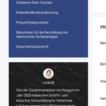
Schlamm-Rohr-Stecker
Rollende Membrandichtung
Polyurethanprodukte
PR
Maschinen für die Herstellung von
elektrischen Schaltanlagen
Na
Industrieimpulsventil
Bet
Stä
Linda.M
m
Seit der Zusammenarbeit mit Hongum im
Seit d
Jahr 2020 haben ihre Schiffs- und
Jahr 2
Her
Industrie-Schockdämpfer fehlerfreie
Indust
Leistung gezeigt.Gewährleistung eines
Leistu