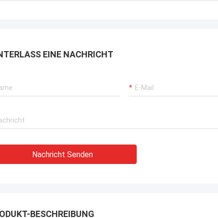
rbrochenen Betriebs unserer
rane, Bagger-Antriebssysteme
G-Träger-Ausrüstung.
NTERLASS EINE NACHRICHT
Nachricht Senden
ODUKT-BESCHREIBUNG