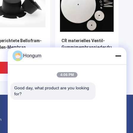
erichtete Bellofram-
CR materielles Ventil-
llen-Membran
Gummimembranniederdruck-
Ablassventil-
Hongum
Ausrüstungen
Diaphrgams
Bestpreis
Bestpreis
4:06 PM
Good day, what product are you looking 
for?
Produkte
n
Gummimembrandichtungen
Ventil-Gummimembran