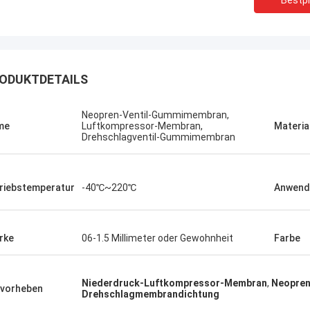
Bestpr
ODUKTDETAILS
Neopren-Ventil-Gummimembran,
me
Luftkompressor-Membran,
Materia
Drehschlagventil-Gummimembran
riebstemperatur
-40℃~220℃
Anwend
rke
06-1.5 Millimeter oder Gewohnheit
Farbe
Linda.M
er Zusammenarbeit mit Hongum im
020 haben ihre Schiffs- und
Niederdruck-Luftkompressor-Membran
,
Neopre
vorheben
rie-Schockdämpfer fehlerfreie
Drehschlagmembrandichtung
ng gezeigt.Gewährleistung eines