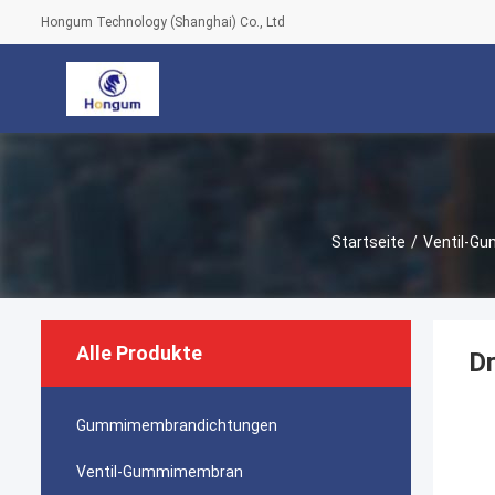
Hongum Technology (Shanghai) Co., Ltd
Startseite
/
Ventil-G
Alle Produkte
D
Gummimembrandichtungen
Ventil-Gummimembran