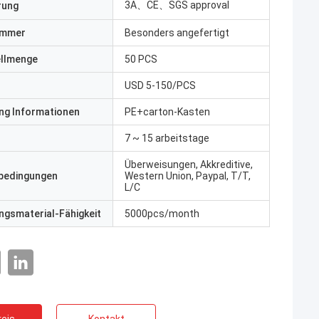
3A、CE、SGS approval
erung
ummer
Besonders angefertigt
ellmenge
50 PCS
USD 5-150/PCS
ng Informationen
PE+carton-Kasten
7 ~ 15 arbeitstage
Überweisungen, Akkreditive,
bedingungen
Western Union, Paypal, T/T,
L/C
gsmaterial-Fähigkeit
5000pcs/month