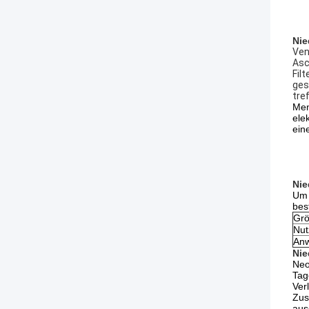
Nie
Ven
Asc
Fil
ges
tre
Mem
ele
ein
Nie
Um 
bes
Grö
Nut
Anw
Nie
Neo
Tag
Ver
Zus
aus