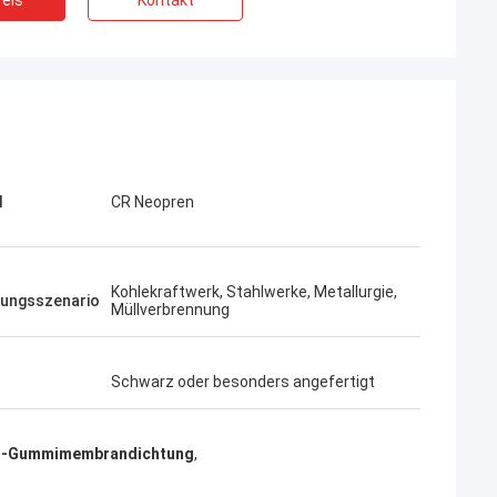
eis
Kontakt
l
CR Neopren
Kohlekraftwerk, Stahlwerke, Metallurgie,
ungsszenario
Müllverbrennung
Schwarz oder besonders angefertigt
n-Gummimembrandichtung
,