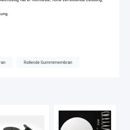
kung.
ran
Rollende Gummimembran