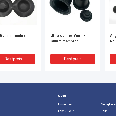
-Gummimembran
Ultra dünnes Ventil-
Ang
Gummimembran
Ro
Bestpreis
Bestpreis
über
Firmenprofil
Neuigkeite
Fabrik Tour
Fälle