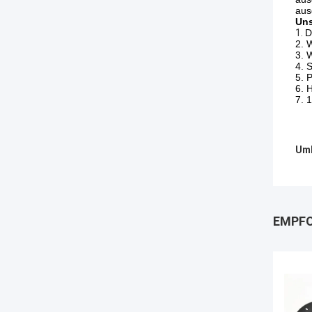
aus
Un
1.
D
2. 
3. 
4. 
5. 
6. 
7. 1
Umb
EMPFO