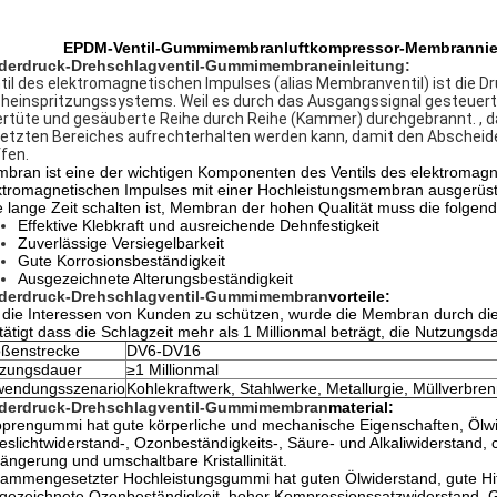
EPDM-Ventil-Gummimembranluftkompressor-Membrannie
derdruck-Drehschlagventil-Gummimembraneinleitung:
til des elektromagnetischen Impulses (alias Membranventil) ist die 
heinspritzungssystems. Weil es durch das Ausgangssignal gesteuert wi
tertüte und gesäuberte Reihe durch Reihe (Kammer) durchgebrannt. , d
etzten Bereiches aufrechterhalten werden kann, damit den Abscheide
ffen.
bran ist eine der wichtigen Komponenten des Ventils des elektromagnet
ktromagnetischen Impulses mit einer Hochleistungsmembran ausgerüste
e lange Zeit schalten ist, Membran der hohen Qualität muss die folgen
Effektive Klebkraft und ausreichende Dehnfestigkeit
Zuverlässige Versiegelbarkeit
Gute Korrosionsbeständigkeit
Ausgezeichnete Alterungsbeständigkeit
derdruck-Drehschlagventil-Gummimembran
vorteile:
die Interessen von Kunden zu schützen, wurde die Membran durch die
tätigt dass die Schlagzeit mehr als 1 Millionmal beträgt, die Nutzungsda
ßenstrecke
DV6-DV16
zungsdauer
≥1 Millionmal
endungsszenario
Kohlekraftwerk, Stahlwerke, Metallurgie, Müllverbren
derdruck-Drehschlagventil-Gummimembran
material:
prengummi hat gute körperliche und mechanische Eigenschaften, Ölwid
eslichtwiderstand-, Ozonbeständigkeits-, Säure- und Alkaliwiderstand
längerung und umschaltbare Kristallinität.
ammengesetzter Hochleistungsgummi hat guten Ölwiderstand, gute Hitz
gezeichnete Ozonbeständigkeit, hoher Kompressionssatzwiderstand. Gle