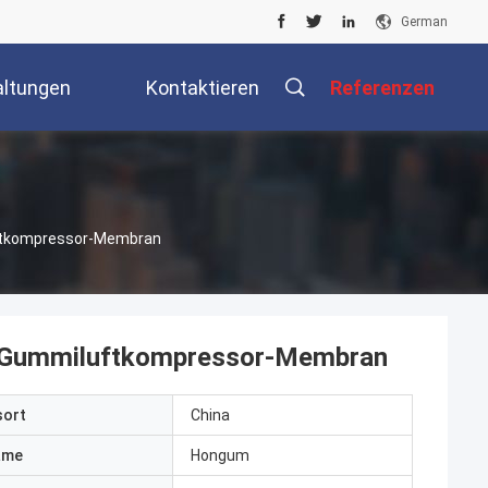
German
altungen
Kontaktieren
Referenzen
Sie Uns
ftkompressor-Membran
-Gummiluftkompressor-Membran
sort
China
ame
Hongum