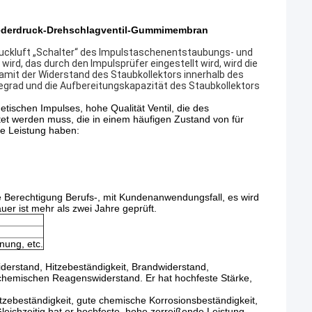
derdruck-Drehschlagventil-Gummimembran
Druckluft „Schalter“ des Impulstaschenentstaubungs- und
rd, das durch den Impulsprüfer eingestellt wird, wird die
amit der Widerstand des Staubkollektors innerhalb des
grad und die Aufbereitungskapazität des Staubkollektors
ischen Impulses, hohe Qualität Ventil, die des
t werden muss, die in einem häufigen Zustand von für
de Leistung haben:
 Berechtigung Berufs-, mit Kundenanwendungsfall, es wird
uer ist mehr als zwei Jahre geprüft.
nung, etc.
erstand, Hitzebeständigkeit, Brandwiderstand,
, chemischen Reagenswiderstand. Er hat hochfeste Stärke,
ebeständigkeit, gute chemische Korrosionsbeständigkeit,
ichzeitig hat er hochfeste, hohe zerreißende Leistung,