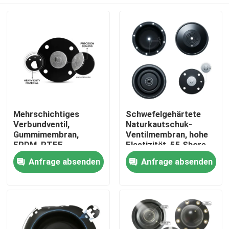
Mehrschichtiges
Schwefelgehärtete
Verbundventil,
Naturkautschuk-
Gummimembran,
Ventilmembran, hohe
EPDM, PTFE,
Elastizität, 55 Shore
laminierte chemische
A, pneumatischer
Zu Hause
Anfrage absenden
Anfrage absenden
Barriere, doppelte
Antrieb OEM
Härte
Produkte
Über uns