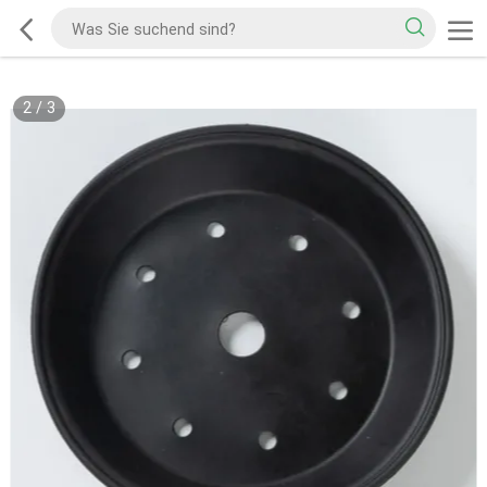
2
/
3