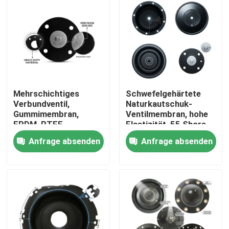
Mehrschichtiges
Schwefelgehärtete
Verbundventil,
Naturkautschuk-
Gummimembran,
Ventilmembran, hohe
EPDM, PTFE,
Elastizität, 55 Shore
laminierte chemische
A, pneumatischer
Anfrage absenden
Anfrage absenden
Barriere, doppelte
Antrieb OEM
Härte
Zu Hause
Produkte
Über uns