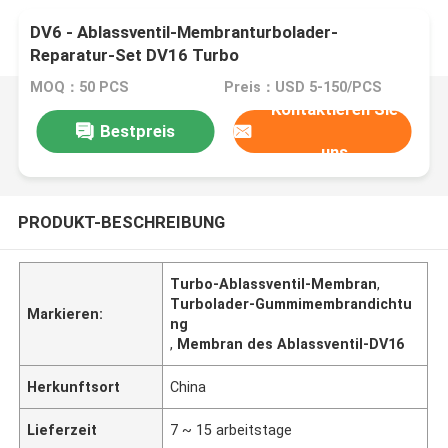
DV6 - Ablassventil-Membranturbolader-
Reparatur-Set DV16 Turbo
MOQ：50 PCS
Preis：USD 5-150/PCS
Kontaktieren Sie
Bestpreis
uns
PRODUKT-BESCHREIBUNG
Turbo-Ablassventil-Membran
,
Turbolader-Gummimembrandichtu
Markieren:
ng
,
Membran des Ablassventil-DV16
Herkunftsort
China
Lieferzeit
7 ~ 15 arbeitstage