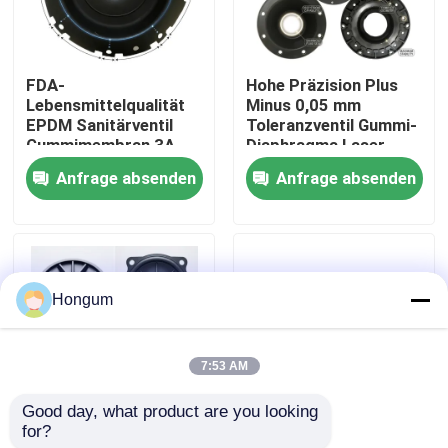
Werksbesichtigung
FDA-
Hohe Präzision Plus
Lebensmittelqualität
Minus 0,05 mm
Qualitätskontrolle
EPDM Sanitärventil
Toleranzventil Gummi-
Gummimembran 3A
Diaphragma Laser
Milchprodukte CIP SIP
gemessen Injektion
Anfrage absenden
Anfrage absenden
Neuigkeiten
Clean Steam
geformt
kompatibel
Rechtssachen
Hongum
Bitte um ein Angebot
7:53 AM
Gummimembrandichtungen
Good day, what product are you looking 
for?
Niedriges MOQ 10
FVMQ Fluorsilikon-
Ventil-Gummimembran