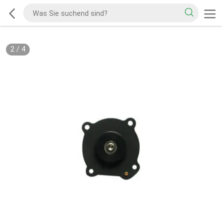
2
/
4