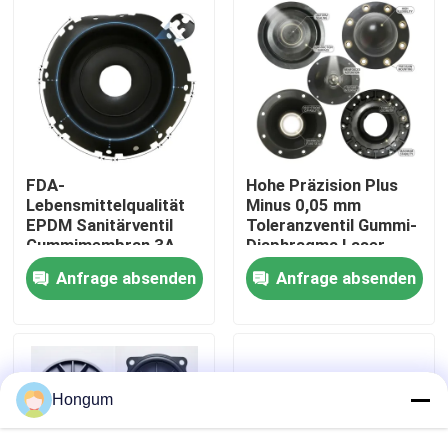
Werksbesichtigung
Qualitätskontrolle
Neuigkeiten
FDA-
Hohe Präzision Plus
Lebensmittelqualität
Minus 0,05 mm
EPDM Sanitärventil
Toleranzventil Gummi-
Gummimembran 3A
Diaphragma Laser
Rechtssachen
Milchprodukte CIP SIP
gemessen Injektion
Anfrage absenden
Anfrage absenden
Clean Steam
geformt
kompatibel
Bitte um ein Angebot
Gummimembrandichtungen
Hongum
Ventil-Gummimembran