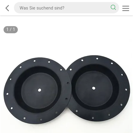
1
/
1