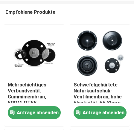
Empfohlene Produkte
Mehrschichtiges
Schwefelgehärtete
Verbundventil,
Naturkautschuk-
Zu Hause
Gummimembran,
Ventilmembran, hohe
EPDM, PTFE,
Elastizität, 55 Shore
laminierte chemische
A, pneumatischer
Anfrage absenden
Anfrage absenden
Produkte
Barriere, doppelte
Antrieb OEM
Härte
Über uns