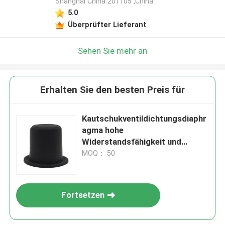
Shanghai China 201105 ,China
5.0
Überprüfter Lieferant
Sehen Sie mehr an
Erhalten Sie den besten Preis für
Kautschukventildichtungsdiaphr
agma hohe
Widerstandsfähigkeit und
Elastizität für industrielle
MOQ： 50
Anwendungen
Fortsetzen