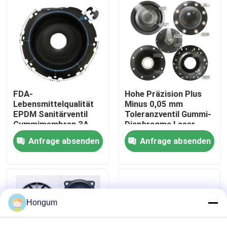
Werksbesichtigung
Qualitätskontrolle
Neuigkeiten
FDA-
Hohe Präzision Plus
Lebensmittelqualität
Minus 0,05 mm
EPDM Sanitärventil
Toleranzventil Gummi-
Gummimembran 3A
Diaphragma Laser
Rechtssachen
Milchprodukte CIP SIP
gemessen Injektion
Anfrage absenden
Anfrage absenden
Clean Steam
geformt
kompatibel
Bitte um ein Angebot
Gummimembrandichtungen
Hongum
Ventil-Gummimembran