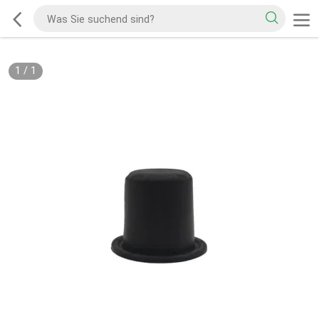
1
/
1