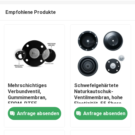
Empfohlene Produkte
Mehrschichtiges
Schwefelgehärtete
Verbundventil,
Naturkautschuk-
Zu Hause
Gummimembran,
Ventilmembran, hohe
EPDM, PTFE,
Elastizität, 55 Shore
laminierte chemische
A, pneumatischer
Anfrage absenden
Anfrage absenden
Produkte
Barriere, doppelte
Antrieb OEM
Härte
Über uns