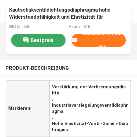
Kautschukventildichtungsdiaphragma hohe
Widerstandsfähigkeit und Elastizität für
industrielle Anwendungen
MOQ：50
Preis：8.5
Kontaktieren Sie
Bestpreis
uns
PRODUKT-BESCHREIBUNG
Verstärkung der Verbrennungsdic
hte
,
Industrieversiegelungsventildiaphr
Markieren:
agma
,
Hohe Elastizität-Ventil-Gummi-Diap
hragma