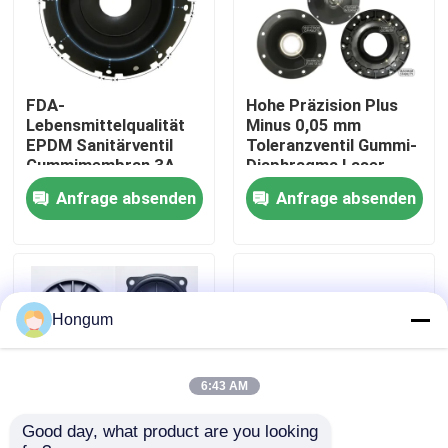
Werksbesichtigung
FDA-
Hohe Präzision Plus
Qualitätskontrolle
Lebensmittelqualität
Minus 0,05 mm
EPDM Sanitärventil
Toleranzventil Gummi-
Gummimembran 3A
Diaphragma Laser
Neuigkeiten
Milchprodukte CIP SIP
gemessen Injektion
Anfrage absenden
Anfrage absenden
Clean Steam
geformt
kompatibel
Rechtssachen
Bitte um ein Angebot
Hongum
Gummimembrandichtungen
6:43 AM
Good day, what product are you looking 
Ventil-Gummimembran