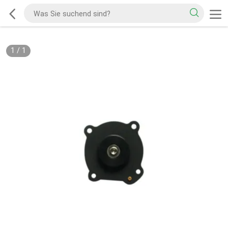
1
/
1