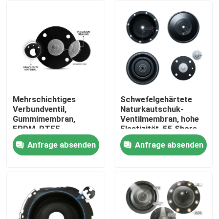
Mehrschichtiges
Schwefelgehärtete
Verbundventil,
Naturkautschuk-
Gummimembran,
Ventilmembran, hohe
EPDM, PTFE,
Elastizität, 55 Shore
laminierte chemische
A, pneumatischer
Anfrage absenden
Anfrage absenden
Barriere, doppelte
Antrieb OEM
Zu Hause
Härte
Produkte
Über uns