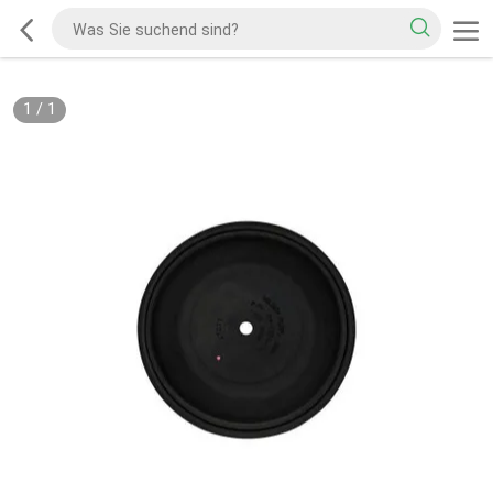
1
/
1