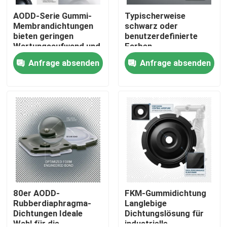
AODD-Serie Gummi-
Typischerweise
Membrandichtungen
schwarz oder
bieten geringen
benutzerdefinierte
Wartungsaufwand und
Farben
gleichbleibende
Membranbarriere
Anfrage absenden
Anfrage absenden
Toleranzen von ±0,02
Temperatur
mm für
entsprechend dem
Industrieanwendungen
Material
Versiegelungselement
geeignet für raue
Umgebungen
Zu Hause
Produkte
80er AODD-
FKM-Gummidichtung
Rubberdiaphragma-
Langlebige
Dichtungen Ideale
Dichtungslösung für
Wahl für die
industrielle
Über uns