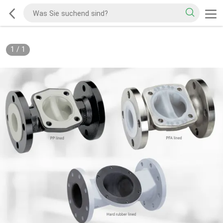
1
/
1