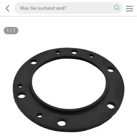
1
/
1