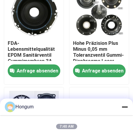
Werksbesichtigung
Qualitätskontrolle
FDA-
Hohe Präzision Plus
Lebensmittelqualität
Minus 0,05 mm
Neuigkeiten
EPDM Sanitärventil
Toleranzventil Gummi-
Gummimembran 3A
Diaphragma Laser
Milchprodukte CIP SIP
gemessen Injektion
Anfrage absenden
Anfrage absenden
Clean Steam
geformt
Rechtssachen
kompatibel
Bitte um ein Angebot
Hongum
Gummimembrandichtungen
7:40 AM
Ventil-Gummimembran