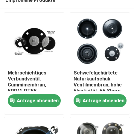
Mehrschichtiges
Schwefelgehärtete
Verbundventil,
Naturkautschuk-
Gummimembran,
Ventilmembran, hohe
EPDM, PTFE,
Elastizität, 55 Shore
Zu Hause
laminierte chemische
A, pneumatischer
Anfrage absenden
Anfrage absenden
Barriere, doppelte
Antrieb OEM
Härte
Produkte
Über uns