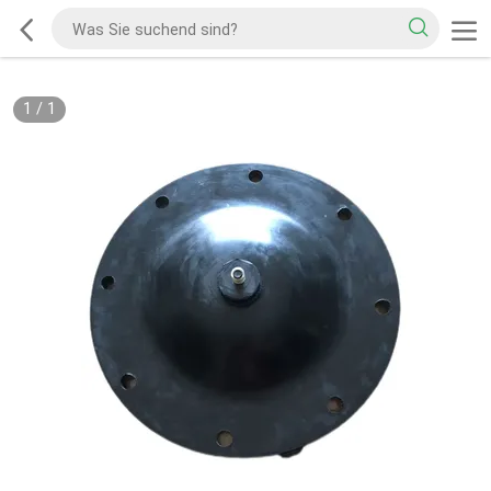
1
/
1