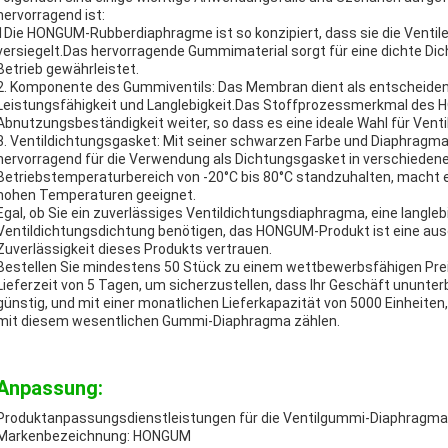
hervorragend ist:
1Die HONGUM-Rubberdiaphragme ist so konzipiert, dass sie die Ventil
versiegelt.Das hervorragende Gummimaterial sorgt für eine dichte Dic
Betrieb gewährleistet.
2. Komponente des Gummiventils: Das Membran dient als entscheiden
Leistungsfähigkeit und Langlebigkeit.Das Stoffprozessmerkmal des 
Abnutzungsbeständigkeit weiter, so dass es eine ideale Wahl für Vent
3. Ventildichtungsgasket: Mit seiner schwarzen Farbe und Diaphra
hervorragend für die Verwendung als Dichtungsgasket in verschiedene
Betriebstemperaturbereich von -20°C bis 80°C standzuhalten, macht e
hohen Temperaturen geeignet.
Egal, ob Sie ein zuverlässiges Ventildichtungsdiaphragma, eine langl
Ventildichtungsdichtung benötigen, das HONGUM-Produkt ist eine aus
Zuverlässigkeit dieses Produkts vertrauen.
Bestellen Sie mindestens 50 Stück zu einem wettbewerbsfähigen Preis 
Lieferzeit von 5 Tagen, um sicherzustellen, dass Ihr Geschäft ununte
günstig, und mit einer monatlichen Lieferkapazität von 5000 Einheiten
mit diesem wesentlichen Gummi-Diaphragma zählen.
Anpassung:
Produktanpassungsdienstleistungen für die Ventilgummi-Diaphragma
Markenbezeichnung: HONGUM