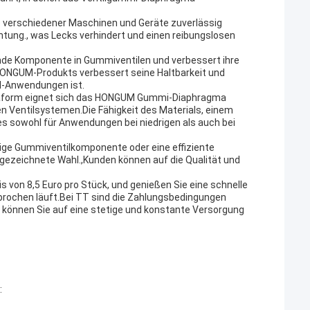
e verschiedener Maschinen und Geräte zuverlässig
htung., was Lecks verhindert und einen reibungslosen
de Komponente in Gummiventilen und verbessert ihre
HONGUM-Produkts verbessert seine Haltbarkeit und
il-Anwendungen ist.
gmaform eignet sich das HONGUM Gummi-Diaphragma
n Ventilsystemen.Die Fähigkeit des Materials, einem
s sowohl für Anwendungen bei niedrigen als auch bei
ebige Gummiventilkomponente oder eine effiziente
gezeichnete Wahl.,Kunden können auf die Qualität und
von 8,5 Euro pro Stück, und genießen Sie eine schnelle
rbrochen läuft.Bei TT sind die Zahlungsbedingungen
, können Sie auf eine stetige und konstante Versorgung
: