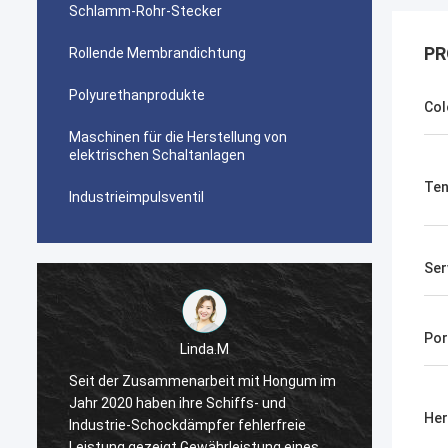
Schlamm-Rohr-Stecker
PR
Rollende Membrandichtung
Polyurethanprodukte
Col
Maschinen für die Herstellung von
elektrischen Schaltanlagen
Ten
Industrieimpulsventil
Ser
Por
Linda.M
m
Seit der Zusammenarbeit mit Hongum im
Seit d
Jahr 2020 haben ihre Schiffs- und
Jahr 2
Her
Industrie-Schockdämpfer fehlerfreie
Indust
Leistung gezeigt.Gewährleistung eines
Leistu