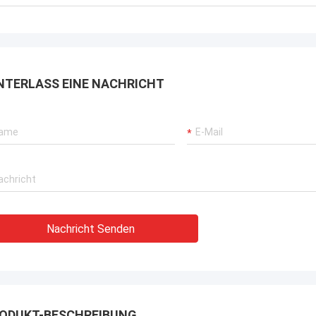
rbrochenen Betriebs unserer
rane, Bagger-Antriebssysteme
G-Träger-Ausrüstung.
NTERLASS EINE NACHRICHT
Nachricht Senden
ODUKT-BESCHREIBUNG