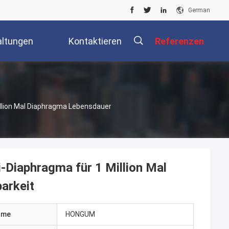
German
altungen
Kontaktieren
Referenzen
Sie Uns
llion Mal Diaphragma Lebensdauer
-Diaphragma für 1 Million Mal
arkeit
ame
HONGUM