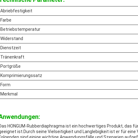
Abriebfestigkeit
Farbe
Betriebstemperatur
Widerstand
Dienstzeit
Tränenkraft
Portgröße
Komprimierungssatz
Form
Merkmal
Anwendungen:
Das HONGUM-Rubberdiaphragma ist ein hochwertiges Produkt, das fü
geeignet ist.Durch seine Vielseitigkeit und Langlebigkeit ist er für ein
Folgenden sind einige wichtige Anwendungsfälle und Szenarien aufge