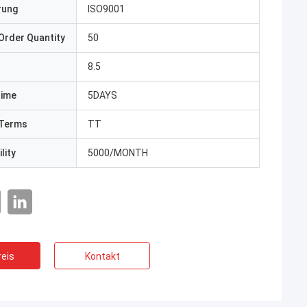
erung
ISO9001
Order Quantity
50
8.5
Time
5DAYS
Terms
TT
lity
5000/MONTH
eis
Kontakt