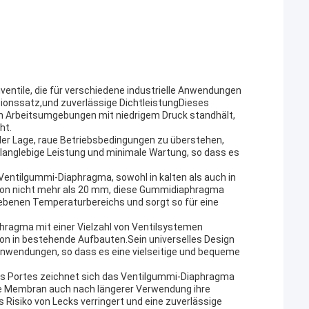
ntile, die für verschiedene industrielle Anwendungen
ssionssatz,und zuverlässige DichtleistungDieses
n Arbeitsumgebungen mit niedrigem Druck standhält,
ht.
der Lage, raue Betriebsbedingungen zu überstehen,
 langlebige Leistung und minimale Wartung, so dass es
Ventilgummi-Diaphragma, sowohl in kalten als auch in
 von nicht mehr als 20 mm, diese Gummidiaphragma
gebenen Temperaturbereichs und sorgt so für eine
hragma mit einer Vielzahl von Ventilsystemen
tion in bestehende Aufbauten.Sein universelles Design
 Anwendungen, so dass es eine vielseitige und bequeme
des Portes zeichnet sich das Ventilgummi-Diaphragma
ie Membran auch nach längerer Verwendung ihre
Risiko von Lecks verringert und eine zuverlässige