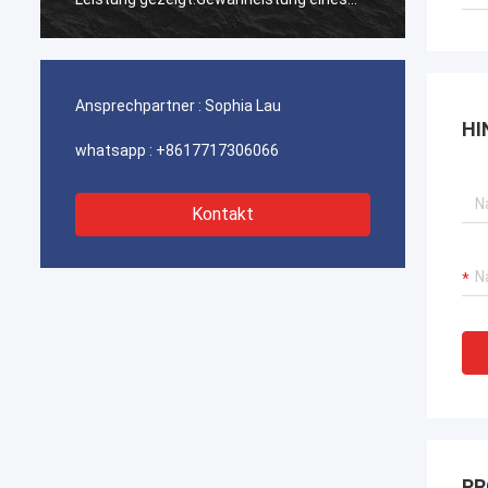
ununterbrochenen Betriebs unserer
ununte
Hafenkrane, Bagger-Antriebssysteme
Hafenk
und LNG-Träger-Ausrüstung.
und LN
Ansprechpartner :
Sophia Lau
HI
whatsapp :
+8617717306066
Kontakt
PR