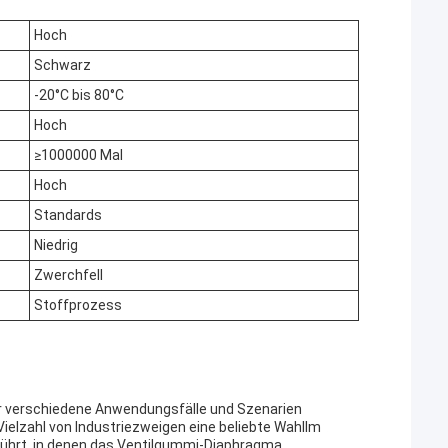
Hoch
Schwarz
-20°C bis 80°C
Hoch
≥1000000 Mal
Hoch
Standards
Niedrig
Zwerchfell
Stoffprozess
r verschiedene Anwendungsfälle und Szenarien
e Vielzahl von Industriezweigen eine beliebte WahlIm
führt, in denen das Ventilgummi-Diaphragma