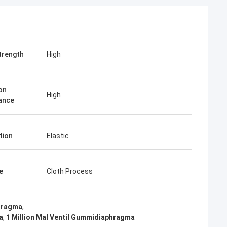
trength
High
on
High
ance
tion
Elastic
e
Cloth Process
hragma
,
a
,
1 Million Mal Ventil Gummidiaphragma