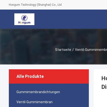
Hongum Technology (Shanghai) Co., Ltd
Startseite
/
Ventil-Gummimemb
Alle Produkte
Ho
Di
Gummimembrandichtungen
Ventil-Gummimembran