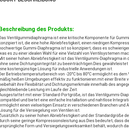
Beschreibung des Produkts:
Das Ventilgummidiaphragma ist eine kritische Komponente für Gummive
konzipiert ist, die eine hohe Abriebfestigkeit, einen niedrigen Kompre
hochwertige Gummi-Diaphragma ist so konzipiert, dass es schwierige
was es zu einer idealen Wahl für eine Vielzahl von Ventilsystemen mac
Mit seiner hohen Abriebfestigkeit ist das Ventilgummi-Diaphragma in 
ohne seine Dichtungsintegrität zu beeinträchtigen.Dies gewährleistet
eine kostengünstige Lösung für industrielle Anwendungen ist.
Der Betriebstemperaturbereich von -20°C bis 80°C ermöglicht es dem 
mäßig heißen Umgebungen effektiv zu funktionieren.mit einer Breite
beibehält ihre Flexibilität und Dichtungsmerkmale innerhalb des ange
gleichbleibende Leistung im Laufe der Zeit.
Ausgestattet mit einer Standard-Portgröße, ist das Ventilgummi-Diap
kompatibel und bietet eine einfache Installation und nahtlose Integra
ermöglicht einen vielseitigen Einsatz in verschiedenen Branchen und
Lösung für die Versiegelung von Ventilen ist.
Zusätzlich zu seiner hohen Abriebfestigkeit und der Standardgröße 
durch seine geringe Kompressionsleistung aus.Dies bedeutet, dass d
ursprüngliche Form und Versiegelungswirksamkeit behält, wodurch das 