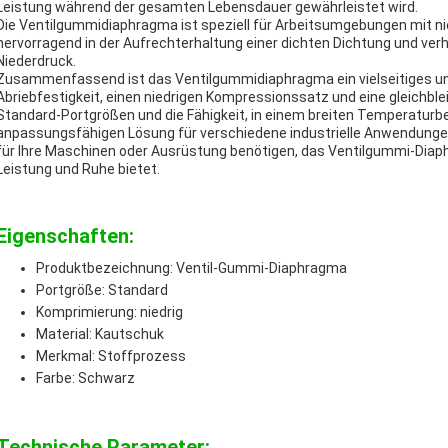
Leistung während der gesamten Lebensdauer gewährleistet wird.
Die Ventilgummidiaphragma ist speziell für Arbeitsumgebungen mit n
hervorragend in der Aufrechterhaltung einer dichten Dichtung und verh
Niederdruck.
Zusammenfassend ist das Ventilgummidiaphragma ein vielseitiges un
Abriebfestigkeit, einen niedrigen Kompressionssatz und eine gleichble
Standard-Portgrößen und die Fähigkeit, in einem breiten Temperaturbe
anpassungsfähigen Lösung für verschiedene industrielle Anwendungen
für Ihre Maschinen oder Ausrüstung benötigen, das Ventilgummi-Diaphr
Leistung und Ruhe bietet.
Eigenschaften:
Produktbezeichnung: Ventil-Gummi-Diaphragma
Portgröße: Standard
Komprimierung: niedrig
Material: Kautschuk
Merkmal: Stoffprozess
Farbe: Schwarz
Technische Parameter: