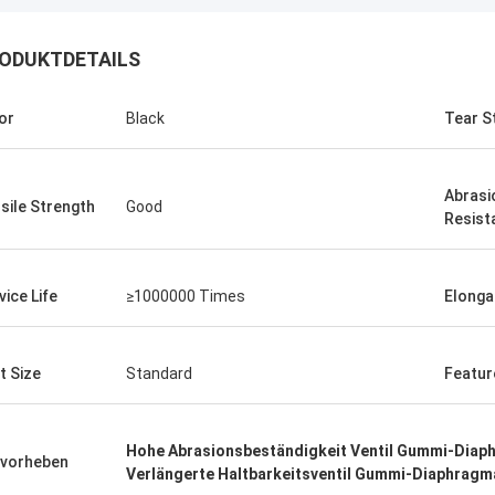
ODUKTDETAILS
or
Black
Tear S
Abrasi
sile Strength
Good
Resist
vice Life
≥1000000 Times
Elonga
t Size
Standard
Featur
Linda.M
er Zusammenarbeit mit Hongum im
020 haben ihre Schiffs- und
Hohe Abrasionsbeständigkeit Ventil Gummi-Diap
vorheben
rie-Schockdämpfer fehlerfreie
Verlängerte Haltbarkeitsventil Gummi-Diaphragm
ng gezeigt.Gewährleistung eines