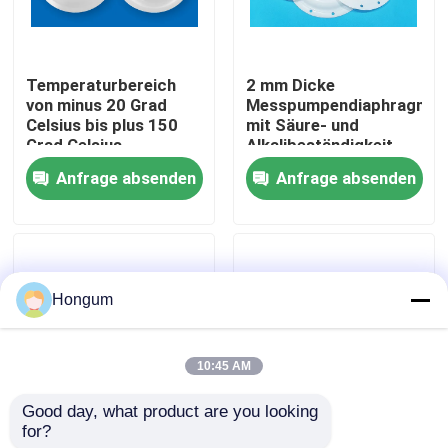
Werksbesichtigung
Temperaturbereich
2 mm Dicke
von minus 20 Grad
Messpumpendiaphragma
Qualitätskontrolle
Celsius bis plus 150
mit Säure- und
Grad Celsius
Alkalibeständigkeit
Membranmesspumpe,
und langen
Anfrage absenden
Anfrage absenden
Neuigkeiten
die eine Lebensdauer
Lebensdauer
von 1000000 Mal für
die
Flüssigkeitsversorgung
Rechtssachen
bietet
Hongum
Bitte um ein Angebot
10:45 AM
Gummimembrandichtungen
Good day, what product are you looking 
for?
Durchflussrate bis zu
50 mm Durchmesser
Ventil-Gummimembran