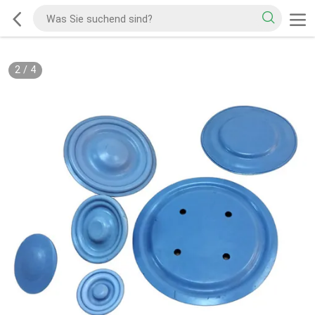
2
/
4