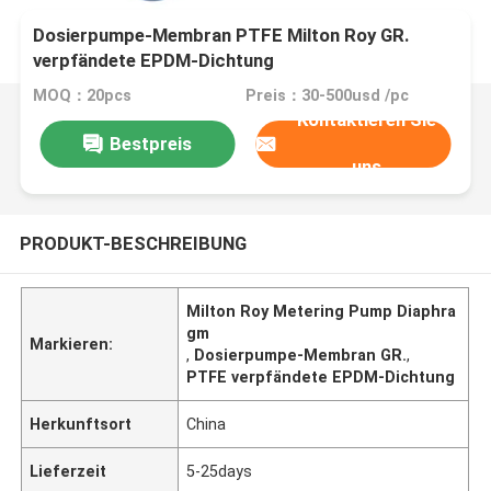
Dosierpumpe-Membran PTFE Milton Roy GR.
verpfändete EPDM-Dichtung
MOQ：20pcs
Preis：30-500usd /pc
Kontaktieren Sie
Bestpreis
uns
PRODUKT-BESCHREIBUNG
Milton Roy Metering Pump Diaphra
gm
Markieren:
,
Dosierpumpe-Membran GR.
,
PTFE verpfändete EPDM-Dichtung
Herkunftsort
China
Lieferzeit
5-25days