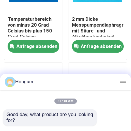
Werksbesichtigung
Temperaturbereich
2 mm Dicke
von minus 20 Grad
Messpumpendiaphragma
Celsius bis plus 150
mit Säure- und
Qualitätskontrolle
Grad Celsius
Alkalibeständigkeit
Membranmesspumpe,
und langen
Anfrage absenden
Anfrage absenden
die eine Lebensdauer
Lebensdauer
Neuigkeiten
von 1000000 Mal für
die
Flüssigkeitsversorgung
bietet
Rechtssachen
Hongum
Bitte um ein Angebot
11:30 AM
Gummimembrandichtungen
Good day, what product are you looking 
for?
Durchflussrate bis zu
50 mm Durchmesser
10 Mlmin Messpumpen
Messpumpe
Ventil-Gummimembran