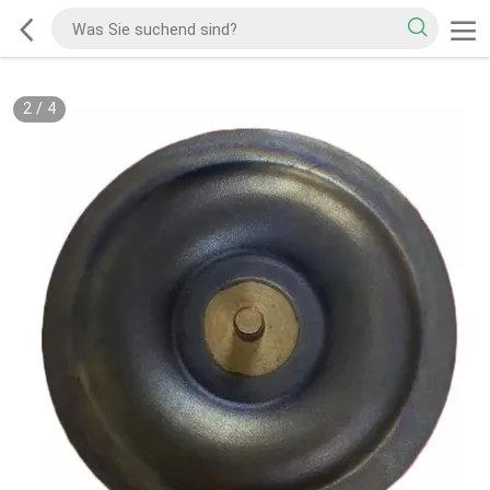
2
/
4