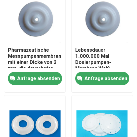
Pharmazeutische
Lebensdauer
Messpumpenmembran
1.000.000 Mal
mit einer Dicke von 2
Dosierpumpen-
mm, die dauerhafte
Membran Weiß
und präzise Lösungen
Wartungsarm
Anfrage absenden
Anfrage absenden
für chemische
Langlebiges Ersatzteil
Messungen bietet
für industrielle
Anwendungen
Zu Hause
Produkte
Über uns