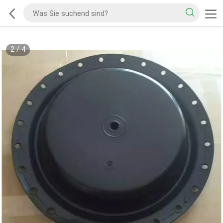
2
/
4