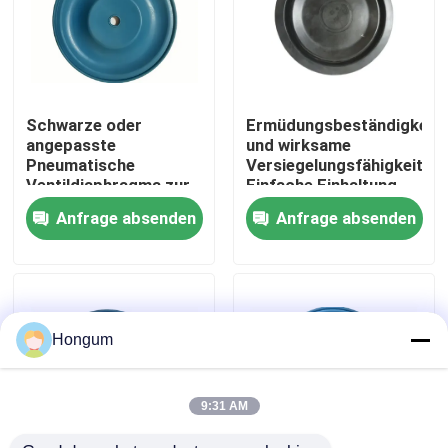
Werksbesichtigung
Qualitätskontrolle
Schwarze oder
Ermüdungsbeständigkeit
angepasste
und wirksame
Pneumatische
Versiegelungsfähigkeit
Neuigkeiten
Ventildiaphragma zur
Einfache Einhaltung
Steuerung von
der Vorschriften
Anfrage absenden
Anfrage absenden
Ventilmedien
Rechtssachen
Bitte um ein Angebot
Hongum
Gummimembrandichtungen
9:31 AM
Ventil-Gummimembran