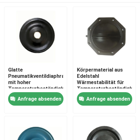
Glatte
Körpermaterial aus
Pneumatikventildiaphragma
Edelstahl
mit hoher
Wärmestabilität für
Temperaturbeständigkeit
Temperaturbeständigkeit
und geringer Leckage
in Luftmedien
Zu Hause
Anfrage absenden
Anfrage absenden
von 0,05%
Produkte
Über uns