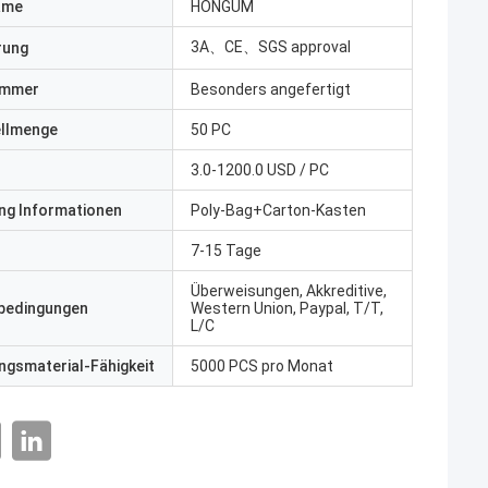
ame
HONGUM
3A、CE、SGS approval
erung
ummer
Besonders angefertigt
ellmenge
50 PC
3.0-1200.0 USD / PC
ng Informationen
Poly-Bag+Carton-Kasten
7-15 Tage
Überweisungen, Akkreditive,
bedingungen
Western Union, Paypal, T/T,
L/C
gsmaterial-Fähigkeit
5000 PCS pro Monat