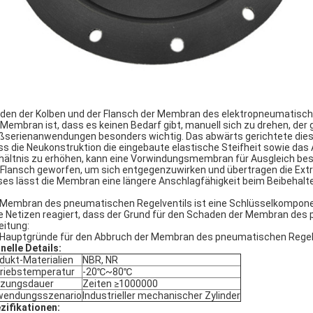
den der Kolben und der Flansch der Membran des elektropneumatischen 
 Membran ist, dass es keinen Bedarf gibt, manuell sich zu drehen, der 
ßserienanwendungen besonders wichtig. Das abwärts gerichtete diese
s die Neukonstruktion die eingebaute elastische Steifheit sowie das
hältnis zu erhöhen, kann eine Vorwindungsmembran für Ausgleich bes
 Flansch geworfen, um sich entgegenzuwirken und übertragen die Ext
ses lässt die Membran eine längere Anschlagfähigkeit beim Beibehalt
 Membran des pneumatischen Regelventils ist eine Schlüsselkompon
le Netizen reagiert, dass der Grund für den Schaden der Membran des p
eitung:
 Hauptgründe für den Abbruch der Membran des pneumatischen Regelv
nelle Details:
dukt-Materialien
NBR, NR
riebstemperatur
-20℃~80℃
tzungsdauer
Zeiten ≥1000000
wendungsszenario
Industrieller mechanischer Zylinder
zifikationen: