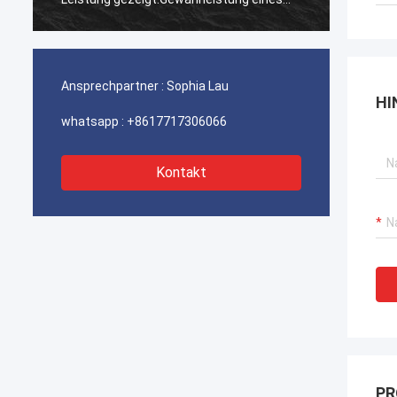
ununterbrochenen Betriebs unserer
ununte
Hafenkrane, Bagger-Antriebssysteme
Hafenk
und LNG-Träger-Ausrüstung.
und LN
Ansprechpartner :
Sophia Lau
HI
whatsapp :
+8617717306066
Kontakt
PR