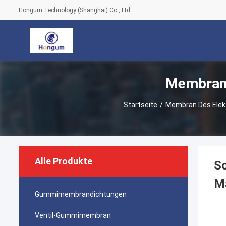
Hongum Technology (Shanghai) Co., Ltd
Membran 
Startseite
/
Membran Des Elek
Alle Produkte
S
M
Gummimembrandichtungen
Ventil-Gummimembran