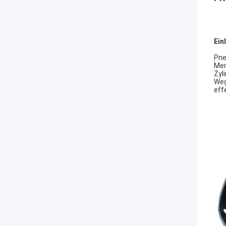
Ein
Pne
Mem
Zyl
Weg
eff