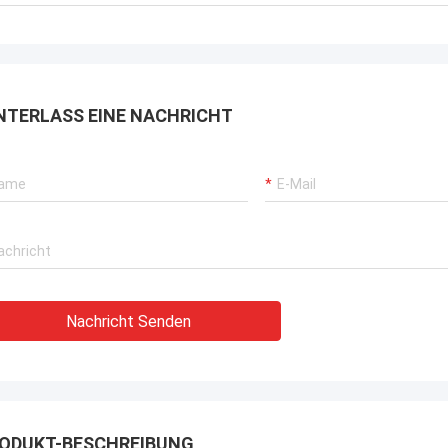
rbrochenen Betriebs unserer
rane, Bagger-Antriebssysteme
G-Träger-Ausrüstung.
NTERLASS EINE NACHRICHT
Nachricht Senden
ODUKT-BESCHREIBUNG