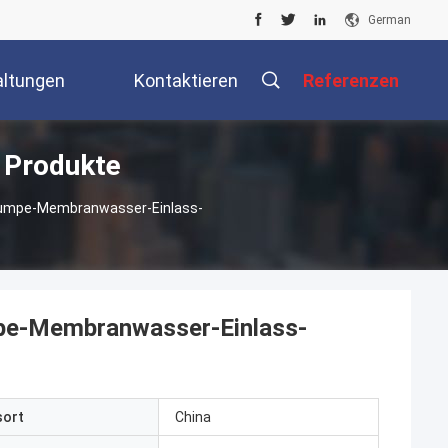
German
altungen
Kontaktieren
Referenzen
 Produkte
Sie Uns
umpe-Membranwasser-Einlass-
pe-Membranwasser-Einlass-
sort
China