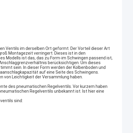
Ventils im derselben Ort geformt. Der Vorteil dieser Art
groß Montagezeit verringert. Dieses ist in den
s Modells ist das, das zu Form-im Schwingen passend ist,
 Anschlaggrenzverhältnis berücksichtigen. Um dieses
timmt sein. In dieser Form werden der Kolbenboden und
raanschlagkapazität auf eine Seite des Schwingens.
en von Leichtigkeit der Versammlung haben.
ente des pneumatischen Regelventils. Vor kurzem haben
neumatischen Regelventils unbekannt ist. Ist hier eine
entils sind: