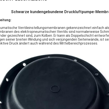
Schwarze kundengebundene Druckluftpumpe-Membra
leitung:
umatische Ventileinstellungsmembranen gekennzeichnet einfach als
branen des elektropneumatischen Ventils sind normalerweise Schmet
inder gezeichnet sind, zum Kolben. Er kann als Doppelschicht entworf
en seiner breiten Windung und sich verjüngenden Seitenwände, ist se
ektive Druck ändert auch während des Mittelbereichprozesses.