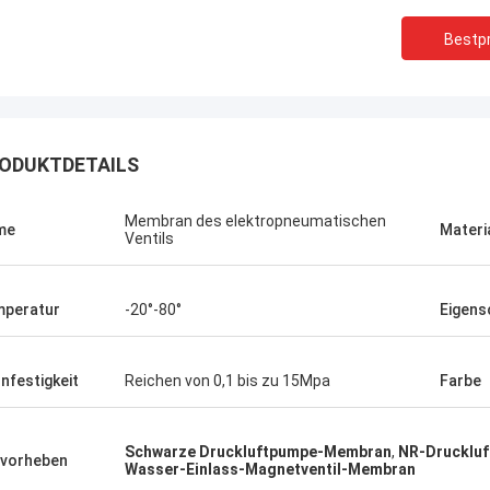
Bestpr
ODUKTDETAILS
Membran des elektropneumatischen
me
Materi
Ventils
peratur
-20°-80°
Eigens
nfestigkeit
Reichen von 0,1 bis zu 15Mpa
Farbe
Linda.M
er Zusammenarbeit mit Hongum im
020 haben ihre Schiffs- und
Schwarze Druckluftpumpe-Membran
,
NR-Drucklu
vorheben
rie-Schockdämpfer fehlerfreie
Wasser-Einlass-Magnetventil-Membran
ng gezeigt.Gewährleistung eines