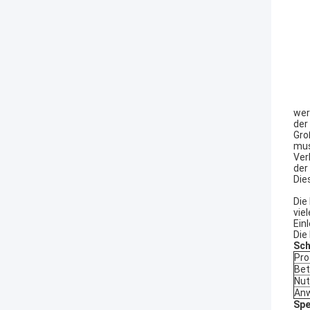
wer
der
Gro
mus
Ver
der
Die
Die
vie
Einl
Die
Sch
Pro
Bet
Nu
An
Spe