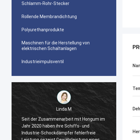
Schlamm-Rohr-Stecker
Rollende Membrandichtung
Polyurethanprodukte
Maschinen für die Herstellung von
PR
elektrischen Schaltanlagen
Industrieimpulsventil
Na
Tem
Deh
Linda.M
m
Seit der Zusammenarbeit mit Hongum im
Seit d
Jahr 2020 haben ihre Schiffs- und
Jahr 2
Her
Industrie-Schockdämpfer fehlerfreie
Indust
Leistung gezeigt.Gewährleistung eines
Leistu