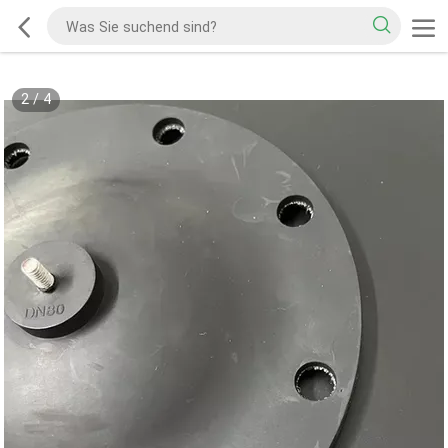
2
/
4