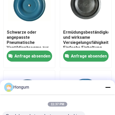
Werksbesichtigung
Qualitätskontrolle
Schwarze oder
Ermüdungsbeständigkeit
angepasste
und wirksame
Pneumatische
Versiegelungsfähigkeit
Neuigkeiten
Ventildiaphragma zur
Einfache Einhaltung
Steuerung von
der Vorschriften
Anfrage absenden
Anfrage absenden
Ventilmedien
Rechtssachen
Bitte um ein Angebot
Hongum
Gummimembrandichtungen
11:37 PM
Ventil-Gummimembran