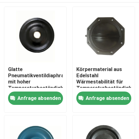
Glatte
Körpermaterial aus
Pneumatikventildiaphragma
Edelstahl
mit hoher
Wärmestabilität für
Temperaturbeständigkeit
Temperaturbeständigkeit
und geringer Leckage
in Luftmedien
Zu Hause
Anfrage absenden
Anfrage absenden
von 0,05%
Produkte
Über uns