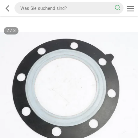
2
/
3