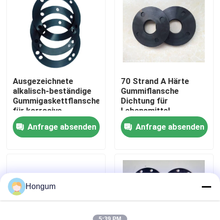
Werksbesichtigung
Qualitätskontrolle
Ausgezeichnete
70 Strand A Härte
Neuigkeiten
alkalisch-beständige
Gummiflansche
Gummigaskettflansche
Dichtung für
für korrosive
Lebensmittel
Umgebungen in der
Umgebung 1/16 Zoll
Rechtssachen
Anfrage absenden
Anfrage absenden
chemischen
Dicke
Verarbeitung
Bitte um ein Angebot
Gummimembrandichtungen
Hongum
Ventil-Gummimembran
5:39 PM