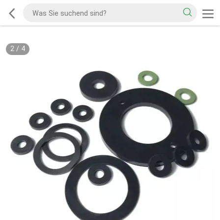
2
/
4