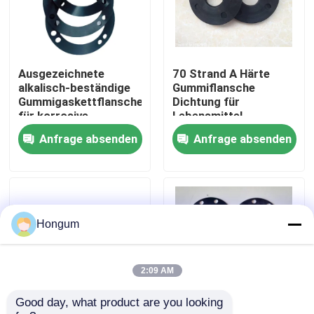
Werksbesichtigung
Ausgezeichnete
70 Strand A Härte
Qualitätskontrolle
alkalisch-beständige
Gummiflansche
Gummigaskettflansche
Dichtung für
für korrosive
Lebensmittel
Neuigkeiten
Umgebungen in der
Umgebung 1/16 Zoll
Anfrage absenden
Anfrage absenden
chemischen
Dicke
Verarbeitung
Rechtssachen
Bitte um ein Angebot
Hongum
Gummimembrandichtungen
2:09 AM
Good day, what product are you looking 
Ventil-Gummimembran