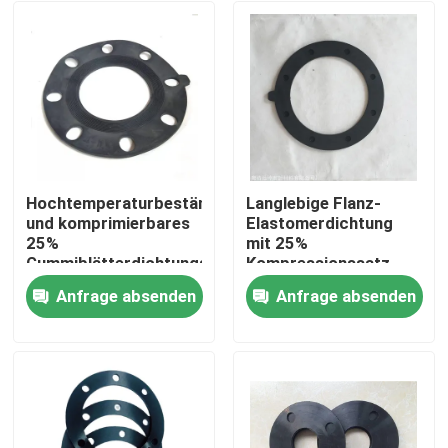
Hochtemperaturbeständiges
Langlebige Flanz-
und komprimierbares
Elastomerdichtung
25%
mit 25%
Gummiblätterdichtungsset
Kompressionssatz
für Industrie
und ausgezeichneter
Anfrage absenden
Anfrage absenden
Alkalibeständigkeit
Zu Hause
Produkte
Über uns