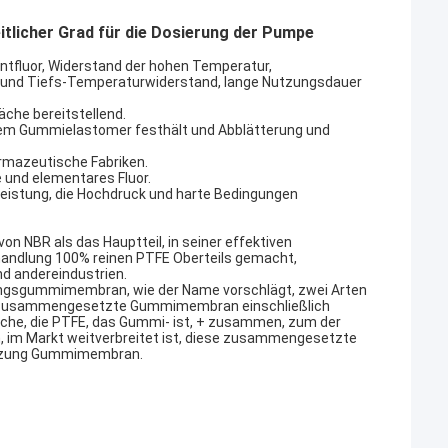
icher Grad für die Dosierung der Pumpe
tfluor, Widerstand der hohen Temperatur,
hs und Tiefs-Temperaturwiderstand, lange Nutzungsdauer
che bereitstellend.
dem Gummielastomer festhält und Abblätterung und
armazeutische Fabriken.
 und elementares Fluor.
leistung, die Hochdruck und harte Bedingungen
NBR als das Hauptteil, in seiner effektiven
handlung 100% reinen PTFE Oberteils gemacht,
d andereindustrien.
sgummimembran, wie der Name vorschlägt, zwei Arten
 Zusammengesetzte Gummimembran einschließlich
che, die PTFE, das Gummi- ist, + zusammen, zum der
m Markt weitverbreitet ist, diese zusammengesetzte
tzung Gummimembran.