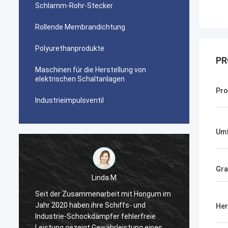
Schlamm-Rohr-Stecker
Rollende Membrandichtung
Polyurethanprodukte
PR
Maschinen für die Herstellung von
elektrischen Schaltanlagen
Pr
Industrieimpulsventil
Umf
Gr
Linda.M
m
Seit der Zusammenarbeit mit Hongum im
Seit d
Jahr 2020 haben ihre Schiffs- und
Jahr 2
Her
Industrie-Schockdämpfer fehlerfreie
Indust
Leistung gezeigt.Gewährleistung eines
Leistu