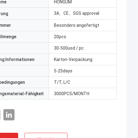
ame
HONGUM
3A、CE、SGS approval
erung
ummer
Besonders angefertigt
ellmenge
20pcs
30-500usd / pc
ng Informationen
Karton-Verpackung
5-25days
bedingungen
T/T, L/C
gsmaterial-Fähigkeit
3000PCS/MONTH