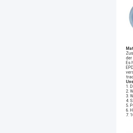
Mat
Zus
der
Es 
EPD
ver
tra
Uns
1. 
2. 
3. 
4. 
5. 
6. 
7. 