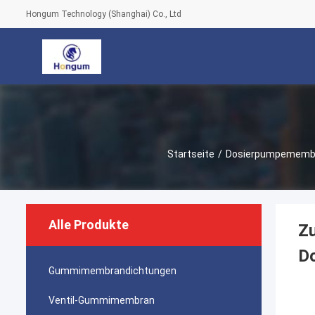
Hongum Technology (Shanghai) Co., Ltd
Startseite
/
Dosierpumpememb
Alle Produkte
Z
D
Gummimembrandichtungen
Ventil-Gummimembran