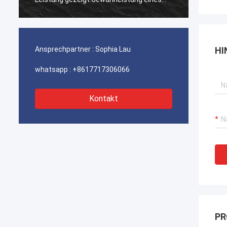
ununterbrochenen Betriebs unserer
ununte
Hafenkrane, Bagger-Antriebssysteme
Hafenk
und LNG-Träger-Ausrüstung.
und LN
Ansprechpartner :
Sophia Lau
HI
whatsapp :
+8617717306066
Kontakt
PR