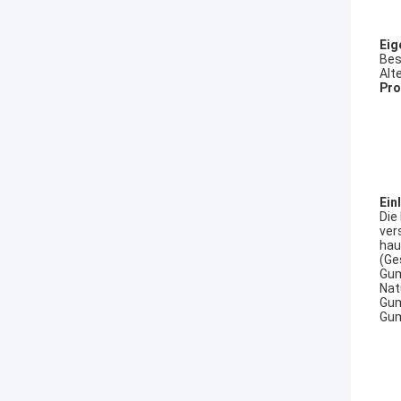
Eig
Bes
Alt
Pro
Ein
Die
ver
hau
(Ge
Gum
Nat
Gum
Gum