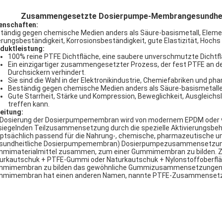
Zusammengesetzte Dosierpumpe-Membrangesundheitl
enschaften:
tändig gegen chemische Medien anders als Säure-basismetall, Elemen
erungsbeständigkeit, Korrosionsbeständigkeit, gute Elastizität, Hoc
duktleistung:
100% reine PTFE Dichtfläche, eine saubere unverschmutzte Dichtflä
Ein einzigartiger zusammengesetzter Prozess, der fest PTFE an 
Durchsickern verhindert.
Sie sind die Wahl in der Elektronikindustrie, Chemiefabriken und ph
Beständig gegen chemische Medien anders als Säure-basismetalle
Gute Starrheit, Stärke und Kompression, Beweglichkeit, Ausgleichs
treffen kann.
leitung:
 Dosierung der Dosierpumpemembran wird von modernem EPDM oder von 
siegelnden Teilzusammensetzung durch die spezielle Aktivierungsbe
ptsächlich passend für die Nahrung-, chemische, pharmazeutische un
sundheitliche Dosierpumpemembran) Dosierpumpezusammensetzung
mimaterialmittel zusammen, zum einer Gummimembran zu bilden.
urkautschuk + PTFE-Gummi oder Naturkautschuk + Nylonstoffoberflä
mimembran zu bilden das gewöhnliche Gummizusammensetzungen, i
mimembran hat einen anderen Namen, nannte PTFE-Zusammense