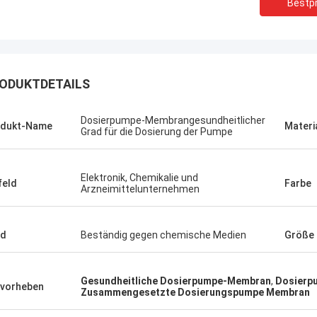
Bestpr
ODUKTDETAILS
Dosierpumpe-Membrangesundheitlicher
odukt-Name
Materi
Grad für die Dosierung der Pumpe
Elektronik, Chemikalie und
eld
Farbe
Arzneimittelunternehmen
ad
Beständig gegen chemische Medien
Größe
Linda.M
er Zusammenarbeit mit Hongum im
Gesundheitliche Dosierpumpe-Membran
,
Dosierp
020 haben ihre Schiffs- und
vorheben
Zusammengesetzte Dosierungspumpe Membran
rie-Schockdämpfer fehlerfreie
ng gezeigt.Gewährleistung eines