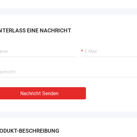
rbrochenen Betriebs unserer
rane, Bagger-Antriebssysteme
G-Träger-Ausrüstung.
NTERLASS EINE NACHRICHT
Nachricht Senden
ODUKT-BESCHREIBUNG