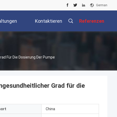
German
altungen
Kontaktieren
Referenzen
Sie Uns
d Für Die Dosierung Der Pumpe
sundheitlicher Grad für die
sort
China