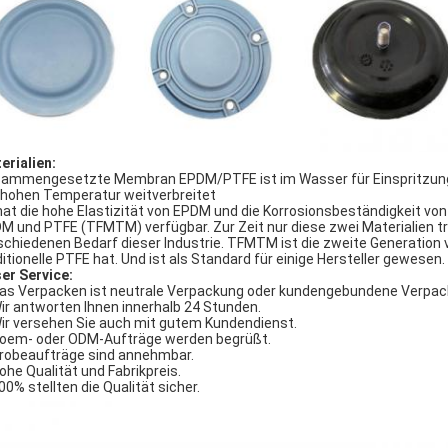
erialien:
ammengesetzte Membran EPDM/PTFE ist im Wasser für Einspritzung 
 hohen Temperatur weitverbreitet
hat die hohe Elastizität von EPDM und die Korrosionsbeständigkeit von
M und PTFE (TFMTM) verfügbar. Zur Zeit nur diese zwei Materialien tr
schiedenen Bedarf dieser Industrie. TFMTM ist die zweite Generation 
ditionelle PTFE hat. Und ist als Standard für einige Hersteller gewesen.
er Service:
Das Verpacken ist neutrale Verpackung oder kundengebundene Verpac
Wir antworten Ihnen innerhalb 24 Stunden.
Wir versehen Sie auch mit gutem Kundendienst.
Soem- oder ODM-Aufträge werden begrüßt.
Probeaufträge sind annehmbar.
Hohe Qualität und Fabrikpreis.
100% stellten die Qualität sicher.