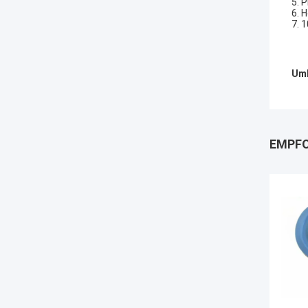
5. 
6. 
7. 
Umb
EMPFO