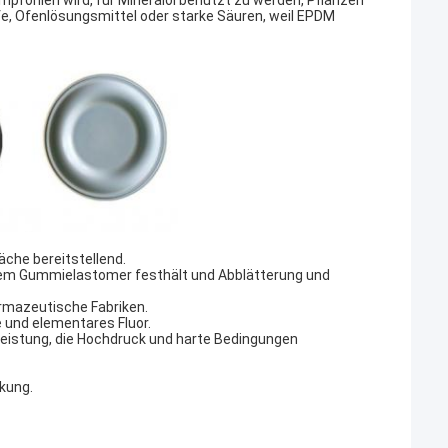
fohlen wird, für Mineralöl benutzt zu werden, Pflanzen
fe, Ofenlösungsmittel oder starke Säuren, weil EPDM
che bereitstellend.
dem Gummielastomer festhält und Abblätterung und
armazeutische Fabriken.
 und elementares Fluor.
leistung, die Hochdruck und harte Bedingungen
kung.