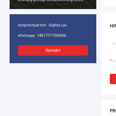
ununterbrochenen Betriebs unserer
ununte
Hafenkrane, Bagger-Antriebssysteme
Hafenk
und LNG-Träger-Ausrüstung.
und LN
Ansprechpartner :
Sophia Lau
HI
whatsapp :
+8617717306066
Kontakt
PR