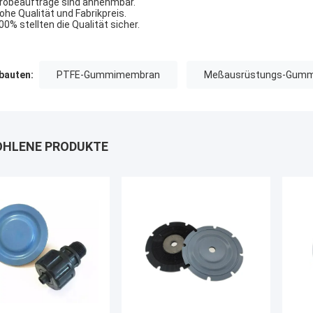
Probeaufträge sind annehmbar.
Hohe Qualität und Fabrikpreis.
100% stellten die Qualität sicher.
auten:
PTFE-Gummimembran
Meßausrüstungs-Gum
HLENE PRODUKTE