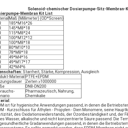
Solenoid-chemischer Dosierpumpe-Sitz-Membran-K
ierpumpe-Membran Kit List
erial
Maß (Millimeter) (OD*Screen)
R
185*M16*26
R
145*M8*18
R
115*M8*24
R
100*M12*12
R
100*M8*18
R
80*M10*10
R
78*M8*18
R
49*M4*16
R
49*M17*17
R
42*M4*6
enschaften:
Starrheit, Stärke, Kompression, Ausgleich
dukt-Material
PTFE+EPDM
tzungsdauer
Zeiten ≥1000000
öße
DN8-DN200
rauchs-
Pharmazeutisch, Nahrung,
nario
Chemikalie
erial:
M ist für hygienische Anwendungen passend, in denen die Betriebstem
M - Kurzschluss für Äthylen - Propylen - Dien Monomere, seine Haupt
stizität, des Oxidationswiderstands, der Ozonbeständigkeit und, der F
tes Wasser, alkalische und nicht konzentrierte Säure passend. Die Te
 gesundheitliche Gradanwendungen passend, in denen die Betriebstemp