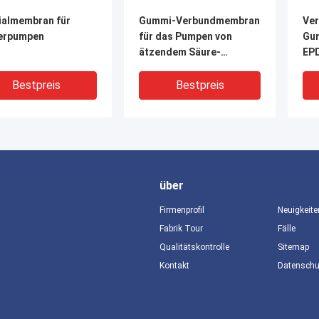
ialmembran für
Gummi-Verbundmembran
Ver
erpumpen
für das Pumpen von
Gu
ätzendem Säure-
EP
Kohlenwasserstoff-
Pulver
Bestpreis
Bestpreis
über
Firmenprofil
Neuigkeite
Fabrik Tour
Fälle
Qualitätskontrolle
Sitemap
Kontakt
Datensch
mmengesetzte Film-
Hochfeste
100
erpumpe-Membran
kundengebundene
Di
 EPDM Membran
Größen-Dosierpumpe-
für