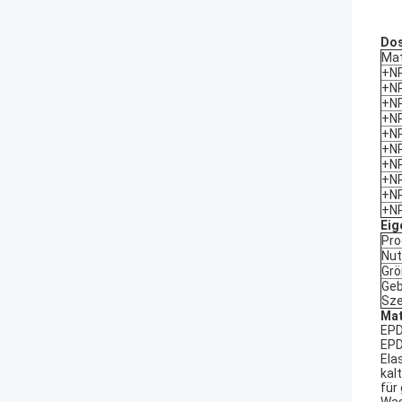
Dos
Mat
+N
+N
+N
+N
+N
+N
+N
+N
+N
+N
Eig
Pro
Nu
Gr
Geb
Sze
Mat
EPD
EPD
Ela
kal
für