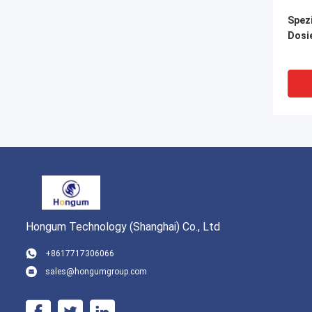
Spez
Dosi
Hongum Technology (Shanghai) Co., Ltd
+8617717306066
sales@hongumgroup.com
Zusa
Dosi
PTFE