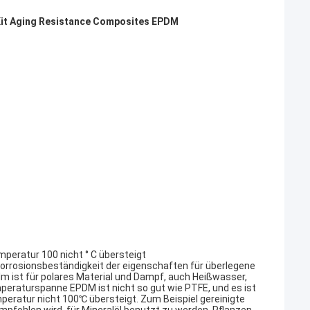
it Aging Resistance Composites EPDM
peratur 100 nicht ° C übersteigt
korrosionsbeständigkeit der eigenschaften für überlegene
ilm ist für polares Material und Dampf, auch Heißwasser,
mperaturspanne EPDM ist nicht so gut wie PTFE, und es ist
eratur nicht 100℃ übersteigt. Zum Beispiel gereinigte