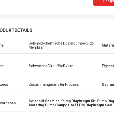
Bestpr
ODUKTDETAILS
Solenoid-chemische Dosierpumpe-Sitz-
me
Materi
Membran
be
Schwarzes/Grau/Weiß/etc.
Eigens
zess
Zusammengesetzter Prozess
Gebrau
Linda.M
er Zusammenarbeit mit Hongum im
Solenoid Chemical Pump Diaphragm Kit
,
Pump Diap
020 haben ihre Schiffs- und
vorheben
Metering Pump Composite EPDM Diaphragm Seal
rie-Schockdämpfer fehlerfreie
ng gezeigt.Gewährleistung eines