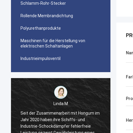
Schlamm-Rohr-Stecker
Rollende Membrandichtung
Polyurethanprodukte
PR
Maschinen für die Herstellung von
elektrischen Schaltanlagen
Na
Industrieimpulsventil
Far
Pro
Linda.M
m
Seit der Zusammenarbeit mit Hongum im
Seit d
Jahr 2020 haben ihre Schiffs- und
Jahr 2
Her
Industrie-Schockdämpfer fehlerfreie
Indust
Leistung gezeigt.Gewährleistung eines
Leistu