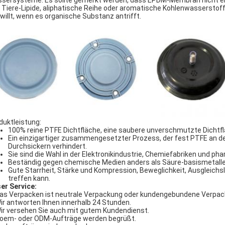
sersysteme. Es sollte gemerkt werden, dass EPDM-Membran nicht emp
 Tiere-Lipide, aliphatische Reihe oder aromatische Kohlenwasserstof
willt, wenn es organische Substanz antrifft.
duktleistung:
100% reine PTFE Dichtfläche, eine saubere unverschmutzte Dichtflä
Ein einzigartiger zusammengesetzter Prozess, der fest PTFE an 
Durchsickern verhindert.
Sie sind die Wahl in der Elektronikindustrie, Chemiefabriken und ph
Beständig gegen chemische Medien anders als Säure-basismetalle
Gute Starrheit, Stärke und Kompression, Beweglichkeit, Ausgleichs
treffen kann.
er Service:
Das Verpacken ist neutrale Verpackung oder kundengebundene Verpac
Wir antworten Ihnen innerhalb 24 Stunden.
Wir versehen Sie auch mit gutem Kundendienst.
Soem- oder ODM-Aufträge werden begrüßt.