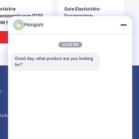
stärkte
Gute Elastizitäts-
mmimembranen PTFE
Dosierpumpe-
DM für Meßausrüstung
Membrankorrosionsbeständigkeit
Hongum
PTFE EPDM
Bestpreis
Bestpreis
12:58 PM
Good day, what product are you looking 
for?
Produkte
n
Gummimembrandichtungen
Ventil-Gummimembran
Magnetventil-Membran
utz-Bestimmungen
Alle Kategorien
% reine PTFE
Dosierpumpe-
chtgummi-Membran
Membranstarrheit PTFE
 Meßausrüstung
EPDM von materiellem