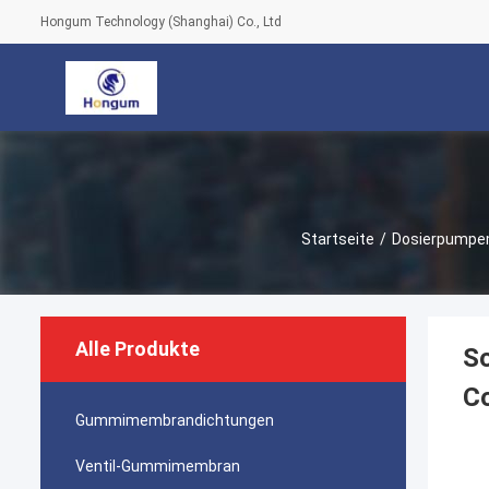
Hongum Technology (Shanghai) Co., Ltd
Startseite
/
Dosierpump
Alle Produkte
So
C
Gummimembrandichtungen
Ventil-Gummimembran