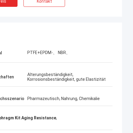
eis
Kontakt
PTFE+EPDM-、 NBR、
al
Alterungsbeständigkeit,
chaften
Korrosionsbeständigkeit, gute Elastizität
chsszenario
Pharmazeutisch, Nahrung, Chemikalie
hragm Kit Aging Resistance
,