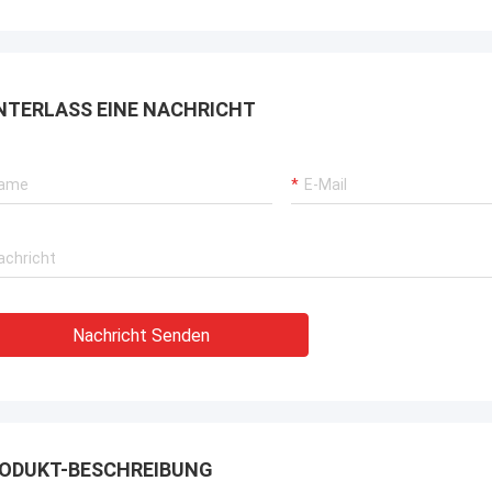
rbrochenen Betriebs unserer
rane, Bagger-Antriebssysteme
G-Träger-Ausrüstung.
NTERLASS EINE NACHRICHT
Nachricht Senden
ODUKT-BESCHREIBUNG