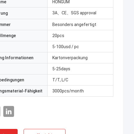
ame
HONGUM
3A、CE、SGS approval
erung
ummer
Besonders angefertigt
ellmenge
20pcs
5-100usd / pc
ng Informationen
Kartonverpackung
5-25days
bedingungen
T/T, L/C
gsmaterial-Fähigkeit
3000pcs/month