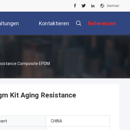
German
altungen
Kontaktieren
Referenzen
Sie Uns
Resistance Composite EPDM
gm Kit Aging Resistance
sort
CHINA