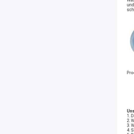
Was
und
sch
Pro
Uns
1. 
2. 
3. 
4. 