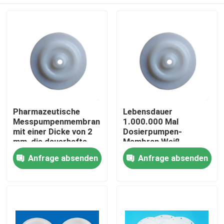
Pharmazeutische
Lebensdauer
Messpumpenmembran
1.000.000 Mal
mit einer Dicke von 2
Dosierpumpen-
mm, die dauerhafte
Membran Weiß
und präzise Lösungen
Wartungsarm
Zu Hause
Anfrage absenden
Anfrage absenden
für chemische
Langlebiges Ersatzteil
Messungen bietet
für industrielle
Anwendungen
Produkte
Über uns