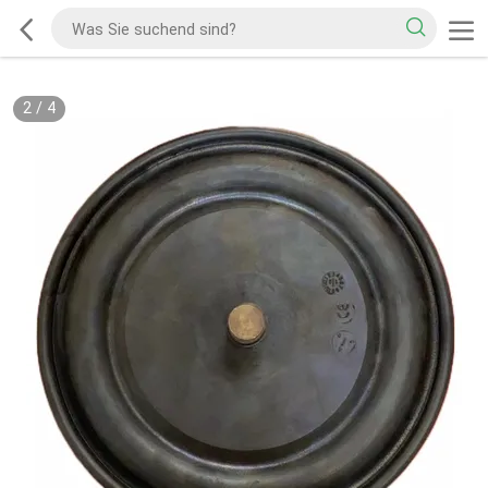
2
/
4