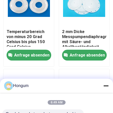
Werksbesichtigung
Qualitätskontrolle
Temperaturbereich
2 mm Dicke
von minus 20 Grad
Messpumpendiaphragma
Celsius bis plus 150
mit Säure- und
Neuigkeiten
Grad Celsius
Alkalibeständigkeit
Membranmesspumpe,
und langen
Anfrage absenden
Anfrage absenden
die eine Lebensdauer
Lebensdauer
von 1000000 Mal für
Rechtssachen
die
Flüssigkeitsversorgung
bietet
Bitte um ein Angebot
Hongum
Gummimembrandichtungen
6:49 AM
Ventil-Gummimembran