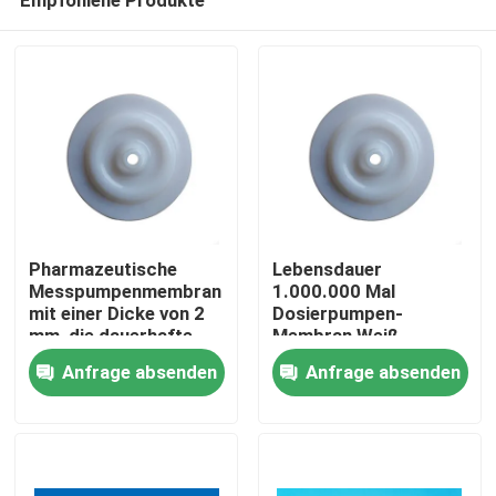
Pharmazeutische
Lebensdauer
Messpumpenmembran
1.000.000 Mal
mit einer Dicke von 2
Dosierpumpen-
mm, die dauerhafte
Membran Weiß
Zu Hause
und präzise Lösungen
Wartungsarm
Anfrage absenden
Anfrage absenden
für chemische
Langlebiges Ersatzteil
Messungen bietet
für industrielle
Produkte
Anwendungen
Über uns