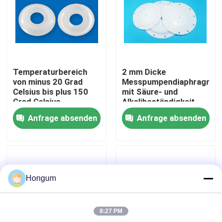
Werksbesichtigung
Qualitätskontrolle
Temperaturbereich
2 mm Dicke
von minus 20 Grad
Messpumpendiaphragma
Neuigkeiten
Celsius bis plus 150
mit Säure- und
Grad Celsius
Alkalibeständigkeit
Membranmesspumpe,
und langen
Anfrage absenden
Anfrage absenden
die eine Lebensdauer
Lebensdauer
Rechtssachen
von 1000000 Mal für
die
Flüssigkeitsversorgung
Bitte um ein Angebot
bietet
Hongum
Gummimembrandichtungen
8:27 PM
Ventil-Gummimembran