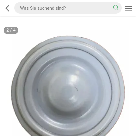
2
/
4