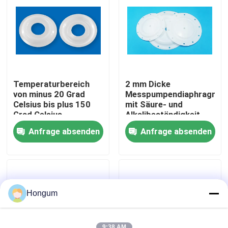
Werksbesichtigung
Qualitätskontrolle
Temperaturbereich
2 mm Dicke
Neuigkeiten
von minus 20 Grad
Messpumpendiaphragma
Celsius bis plus 150
mit Säure- und
Grad Celsius
Alkalibeständigkeit
Membranmesspumpe,
und langen
Rechtssachen
Anfrage absenden
Anfrage absenden
die eine Lebensdauer
Lebensdauer
von 1000000 Mal für
die
Bitte um ein Angebot
Flüssigkeitsversorgung
bietet
Gummimembrandichtungen
Hongum
Ventil-Gummimembran
9:38 AM