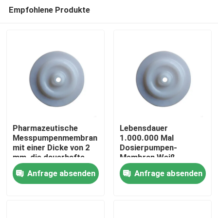
Empfohlene Produkte
Pharmazeutische
Lebensdauer
Messpumpenmembran
1.000.000 Mal
mit einer Dicke von 2
Dosierpumpen-
Zu Hause
mm, die dauerhafte
Membran Weiß
und präzise Lösungen
Wartungsarm
Anfrage absenden
Anfrage absenden
für chemische
Langlebiges Ersatzteil
Produkte
Messungen bietet
für industrielle
Anwendungen
Über uns