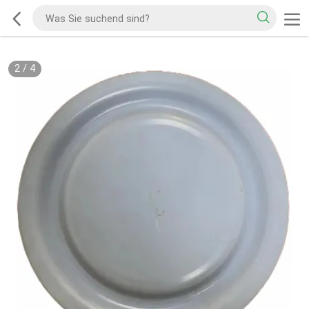
2
/
4