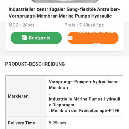
Industrieller zentrifugaler Gang-flexible Antreiber-
Vorsprungs-Membran Marine Pumps Hydraulic
Diaphragm Fors
MOQ：20pcs
Preis：5-40usd / pc
Kontaktieren Sie
Bestpreis
uns
PRODUKT-BESCHREIBUNG
Vorsprungs-Pumpen-hydraulische
Membran
,
Markieren:
Industrielle Marine Pumps Hydrauli
c Diaphragm
,
Membran der Kreiselpumpe-PTFE
Delivery Time
5-25days