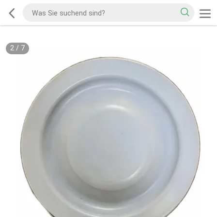
2
/
7