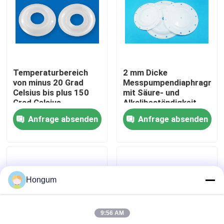
Werksbesichtigung
Qualitätskontrolle
Temperaturbereich
2 mm Dicke
von minus 20 Grad
Messpumpendiaphragma
Neuigkeiten
Celsius bis plus 150
mit Säure- und
Grad Celsius
Alkalibeständigkeit
Membranmesspumpe,
und langen
Anfrage absenden
Anfrage absenden
die eine Lebensdauer
Lebensdauer
Rechtssachen
von 1000000 Mal für
die
Flüssigkeitsversorgung
Bitte um ein Angebot
bietet
Hongum
Gummimembrandichtungen
9:56 AM
Ventil-Gummimembran