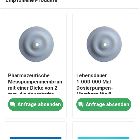
Pharmazeutische
Lebensdauer
Messpumpenmembran
1.000.000 Mal
mit einer Dicke von 2
Dosierpumpen-
mm, die dauerhafte
Membran Weiß
Zu Hause
und präzise Lösungen
Wartungsarm
Anfrage absenden
Anfrage absenden
für chemische
Langlebiges Ersatzteil
Messungen bietet
für industrielle
Produkte
Anwendungen
Über uns