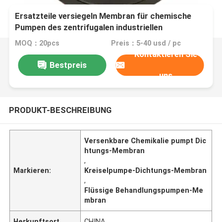
Ersatzteile versiegeln Membran für chemische
Pumpen des zentrifugalen industriellen
Unterseebootes
MOQ：20pcs
Preis：5-40 usd / pc
Kontaktieren Sie
Bestpreis
uns
PRODUKT-BESCHREIBUNG
Versenkbare Chemikalie pumpt Dic
htungs-Membran
,
Markieren:
Kreiselpumpe-Dichtungs-Membran
,
Flüssige Behandlungspumpen-Me
mbran
Herkunftsort
CHINA