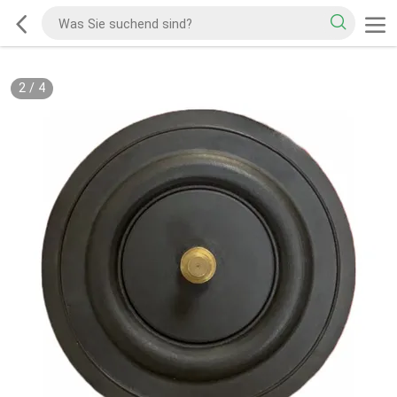
2
/
4