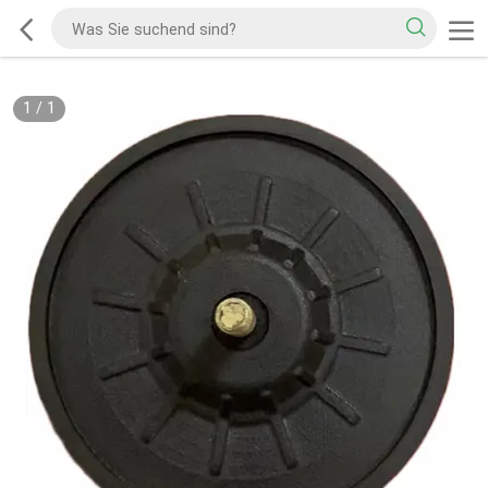
1
/
1