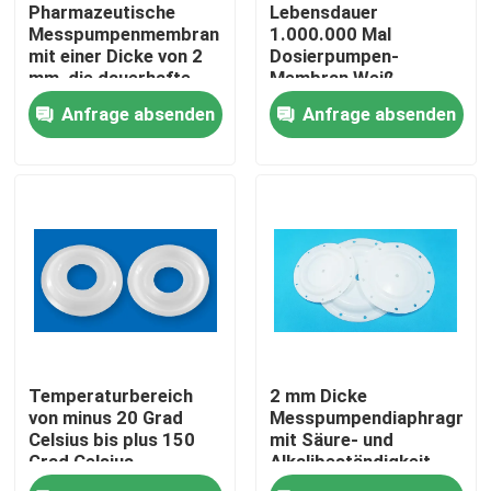
Pharmazeutische
Lebensdauer
Messpumpenmembran
1.000.000 Mal
mit einer Dicke von 2
Dosierpumpen-
mm, die dauerhafte
Membran Weiß
und präzise Lösungen
Wartungsarm
Anfrage absenden
Anfrage absenden
für chemische
Langlebiges Ersatzteil
Messungen bietet
für industrielle
Anwendungen
Zu Hause
Temperaturbereich
2 mm Dicke
Produkte
von minus 20 Grad
Messpumpendiaphragma
Celsius bis plus 150
mit Säure- und
Grad Celsius
Alkalibeständigkeit
Membranmesspumpe,
und langen
Über uns