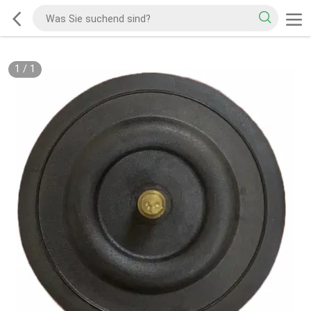
1
/
1