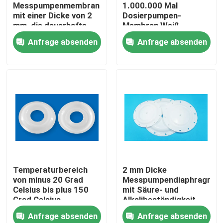
Messpumpenmembran
1.000.000 Mal
mit einer Dicke von 2
Dosierpumpen-
mm, die dauerhafte
Membran Weiß
und präzise Lösungen
Wartungsarm
Anfrage absenden
Anfrage absenden
für chemische
Langlebiges Ersatzteil
Messungen bietet
für industrielle
Anwendungen
Zu Hause
Temperaturbereich
2 mm Dicke
von minus 20 Grad
Messpumpendiaphragma
Produkte
Celsius bis plus 150
mit Säure- und
Grad Celsius
Alkalibeständigkeit
Membranmesspumpe,
und langen
Anfrage absenden
Anfrage absenden
die eine Lebensdauer
Lebensdauer
Über uns