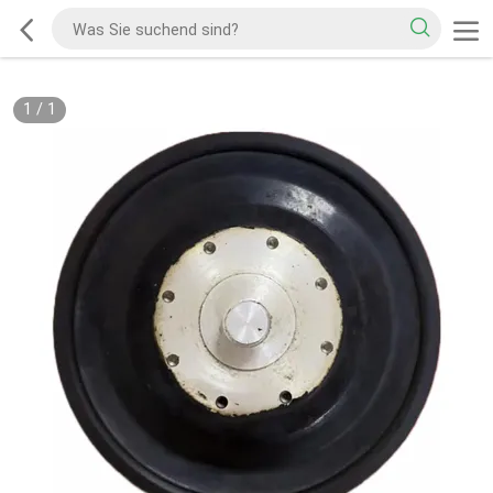
1
/
1