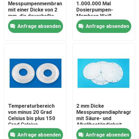
Messpumpenmembran
1.000.000 Mal
mit einer Dicke von 2
Dosierpumpen-
mm, die dauerhafte
Membran Weiß
und präzise Lösungen
Wartungsarm
Anfrage absenden
Anfrage absenden
für chemische
Langlebiges Ersatzteil
Messungen bietet
für industrielle
Anwendungen
Zu Hause
Temperaturbereich
2 mm Dicke
von minus 20 Grad
Messpumpendiaphragma
Produkte
Celsius bis plus 150
mit Säure- und
Grad Celsius
Alkalibeständigkeit
Membranmesspumpe,
und langen
Anfrage absenden
Anfrage absenden
die eine Lebensdauer
Lebensdauer
Über uns